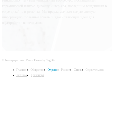
Plitkindom54.ru - ваш уникальный веб-ресурс, посвященный
керамической плитке, дизайну интерьера, последним тенденциям в
мире дизайна и ремонта. Мы предлагаем вам самую свежую
информацию, полезные советы и вдохновляющие идеи для
обустройства вашего дома.
© Newspaper WordPress Theme by TagDiv
Главная
Общество
Охрана
Разное
Стиль
Строительство
Техника
Транспорт