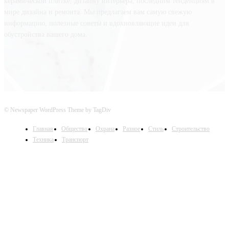
керамической плитке, дизайну интерьера, последним тенденциям в
мире дизайна и ремонта. Мы предлагаем вам самую свежую
информацию, полезные советы и вдохновляющие идеи для
обустройства вашего дома.
© Newspaper WordPress Theme by TagDiv
Главная
Общество
Охрана
Разное
Стиль
Строительство
Техника
Транспорт