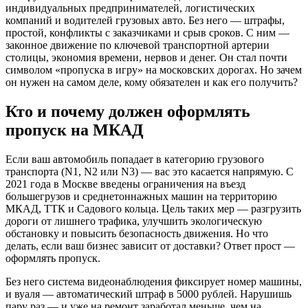
индивидуальных предпринимателей, логистических
компаний и водителей грузовых авто. Без него — штрафы,
простой, конфликты с заказчиками и срыв сроков. С ним —
законное движение по ключевой транспортной артерии
столицы, экономия времени, нервов и денег. Он стал почти
символом «пропуска в игру» на московских дорогах. Но зачем
он нужен на самом деле, кому обязателен и как его получить?
Кто и почему должен оформлять
пропуск на МКАД
Если ваш автомобиль попадает в категорию грузового
транспорта (N1, N2 или N3) — вас это касается напрямую. С
2021 года в Москве введены ограничения на въезд
большегрузов и среднетоннажных машин на территорию
МКАД, ТТК и Садового кольца. Цель таких мер — разгрузить
дороги от лишнего трафика, улучшить экологическую
обстановку и повысить безопасность движения. Но что
делать, если ваш бизнес зависит от доставки? Ответ прост —
оформлять пропуск.
Без него система видеонаблюдения фиксирует номер машины,
и вуаля — автоматический штраф в 5000 рублей. Нарушишь
пару раз — и уже на ремонт заработал меньше, чем на