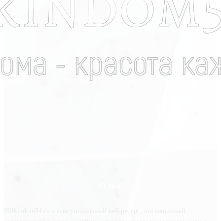
О нас
Plitkindom54.ru - ваш уникальный веб-ресурс, посвященный