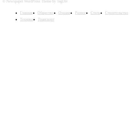
© Newspaper WordPress Theme by TagDiv
Главная
Общество
Охрана
Разное
Стиль
Строительство
Техника
Транспорт