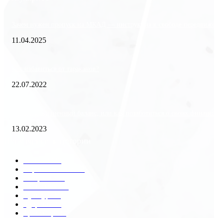
Зачем нужен пропуск на МКАД — инструкция к свободе передвиже
11.04.2025
Как избавиться от тараканов?
22.07.2022
Деньги и жизненный баланс, или как позаботиться о своих финанса
13.02.2023
Популярные категории
Разное
2438
Строительство
172
Общество
68
Экономика
41
Культура
31
Здоровье
29
Транспорт
29