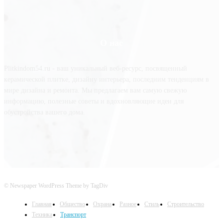
О нас
Plitkindom54.ru - ваш уникальный веб-ресурс, посвященный
керамической плитке, дизайну интерьера, последним тенденциям в
мире дизайна и ремонта. Мы предлагаем вам самую свежую
информацию, полезные советы и вдохновляющие идеи для
обустройства вашего дома.
© Newspaper WordPress Theme by TagDiv
Главная
Общество
Охрана
Разное
Стиль
Строительство
Техника
Транспорт