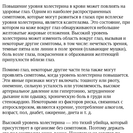
Повышение уровня
холестерина в крови может повлиять на
здоровье глаз. Одним из наиболее распространенных
симптомов, которые могут развиться в глазах при всплеске
уровня холестерина, является ксантелазма. Это состояние, при
котором на коже вокруг глаз обнаруживаются небольшие
желтоватые жировые отложения. Высокий уровень
холестерина может изменить область вокруг глаз, вызывая и
некоторые другие симптомы, в том числе: нечеткость зрения,
темные пятна или линии в поле зрения (плавающие мушки),
боль возле глаза, покраснения и образования желтеющей
припухлости вблизи глаз.
Помимо глаз, некоторые другие части тела также могут
проявлять симптомы, когда уровень холестерина повышается.
Эти явные признаки могут включать: тошноту или рвоту,
онемение, сильную усталость или утомляемость, высокое
артериальное давление или гипертонию, затрудненное
дыхание или одышку, хроническую боль в груди или
стенокардию. Некоторыми из факторов риска, связанных с
атеросклерозом, являются курение, употребление алкоголя,
возраст, пол, диабет, ожирение, диета и т. д.
Высокий уровень холестерина — это тихий убийца, который
присутствует в организме без симптомов. Поэтому держать