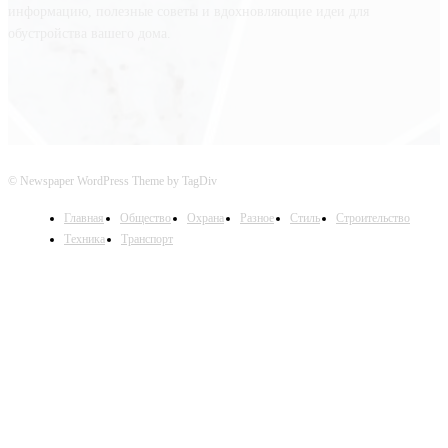
информацию, полезные советы и вдохновляющие идеи для
обустройства вашего дома.
© Newspaper WordPress Theme by TagDiv
Главная
Общество
Охрана
Разное
Стиль
Строительство
Техника
Транспорт