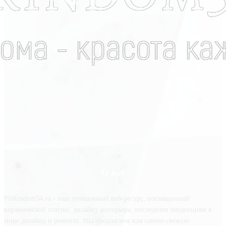
О нас
Plitkindom54.ru - ваш уникальный веб-ресурс, посвященный
керамической плитке, дизайну интерьера, последним тенденциям в
мире дизайна и ремонта. Мы предлагаем вам самую свежую