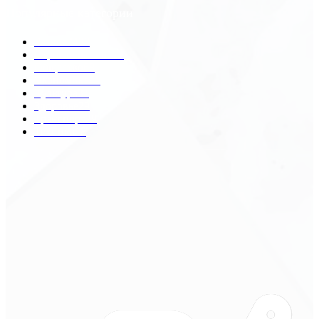
Популярные категории
Разное
2438
Строительство
172
Общество
68
Экономика
41
Культура
31
Здоровье
29
Транспорт
29
Техника
18