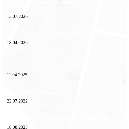
Минимизация рисков и экономия ресурсов: выгода долгосрочной ар
офиса в бизнес-центре
13.07.2026
Внедрение ERP-систем: как автоматизация управления влияет на биз
18.04.2026
Популярное
Зачем нужен пропуск на МКАД — инструкция к свободе передвиже
11.04.2025
Как избавиться от тараканов?
22.07.2022
«Работа вахтой на золотодобыче: Вакансии и требования»
18.08.2023