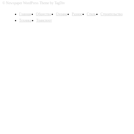
© Newspaper WordPress Theme by TagDiv
Главная
Общество
Охрана
Разное
Стиль
Строительство
Техника
Транспорт