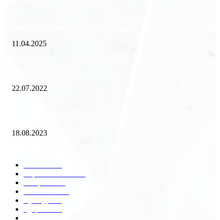
Популярное
Зачем нужен пропуск на МКАД — инструкция к свободе передвиже
11.04.2025
Как избавиться от тараканов?
22.07.2022
«Работа вахтой на золотодобыче: Вакансии и требования»
18.08.2023
Популярные категории
Разное
2438
Строительство
172
Общество
68
Экономика
41
Культура
31
Здоровье
29
Транспорт
29