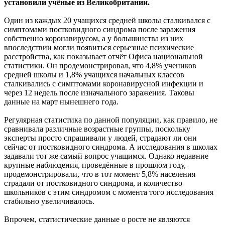
установили
учёные из Великобритании.
Один из каждых 20 учащихся средней школы сталкивался с
симптомами постковидного синдрома после заражения
собственно коронавирусом, а у большинства из них
впоследствии могли появиться серьезные психические
расстройства, как показывает отчёт Офиса национальной
статистики. Он продемонстрировал, что 4,8% учеников
средней школы и 1,8% учащихся начальных классов
сталкивались с симптомами коронавирусной инфекции и
через 12 недель после изначального заражения. Таковы
данные на март нынешнего года.
Регулярная статистика по данной популяции, как правило, не
сравнивала различные возрастные группы, поскольку
эксперты просто спрашивали у людей, страдают ли они
сейчас от постковидного синдрома. А исследования в школах
задавали тот же самый вопрос учащимся. Однако недавние
крупные наблюдения, проведённые в прошлом году,
продемонстрировали, что в тот момент 5,8% населения
страдали от постковидного синдрома, и количество
школьников с этим синдромом с момента того исследования
стабильно увеличивалось.
Впрочем, статистические данные о росте не являются