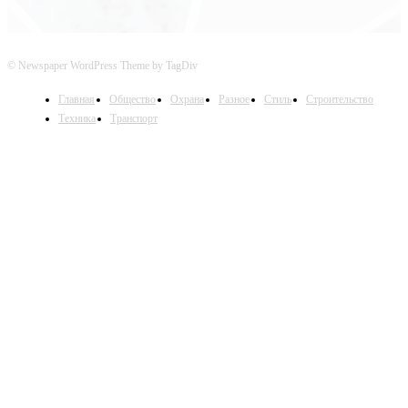
© Newspaper WordPress Theme by TagDiv
Главная
Общество
Охрана
Разное
Стиль
Строительство
Техника
Транспорт