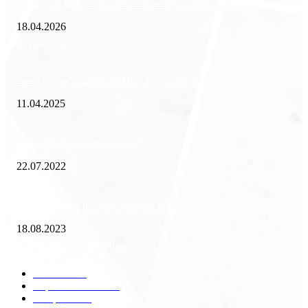
Внедрение ERP-систем: как автоматизация управления влияет на биз
18.04.2026
Популярное
Зачем нужен пропуск на МКАД — инструкция к свободе передвиже
11.04.2025
Как избавиться от тараканов?
22.07.2022
«Работа вахтой на золотодобыче: Вакансии и требования»
18.08.2023
Популярные категории
Разное
2438
Строительство
172
Общество
68