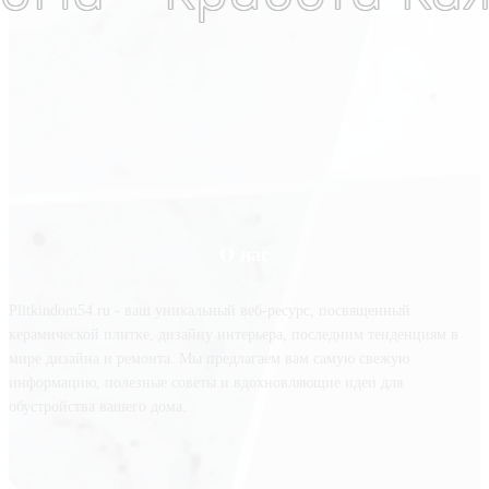
О нас
Plitkindom54.ru - ваш уникальный веб-ресурс, посвященный
керамической плитке, дизайну интерьера, последним тенденциям в
мире дизайна и ремонта. Мы предлагаем вам самую свежую
информацию, полезные советы и вдохновляющие идеи для
обустройства вашего дома.