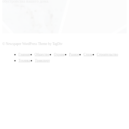
обустройства вашего дома.
© Newspaper WordPress Theme by TagDiv
Главная
Общество
Охрана
Разное
Стиль
Строительство
Техника
Транспорт