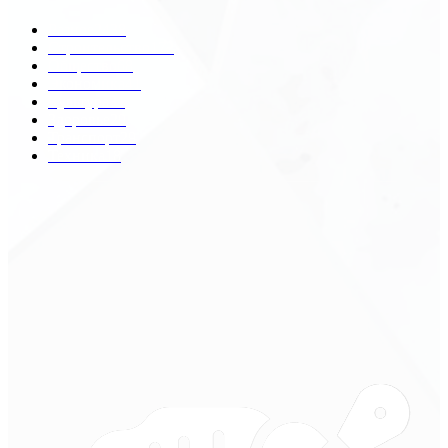
Разное
2438
Строительство
172
Общество
68
Экономика
41
Культура
31
Здоровье
29
Транспорт
29
Техника
18