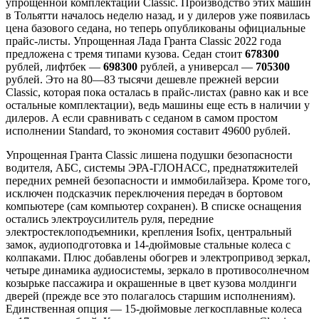
упрощенной комплектации Classic. Производство этих машин
в Тольятти началось неделю назад, и у дилеров уже появилась
цена базового седана, но теперь опубликованы официальные
прайс-листы. Упрощенная Лада Гранта Classic 2022 года
предложена с тремя типами кузова. Седан стоит
678300
рублей, лифтбек —
698300
рублей, а универсал —
705300
рублей. Это на 80—83 тысячи дешевле прежней версии
Classic, которая пока осталась в прайс-листах (равно как и все
остальные комплектации), ведь машины еще есть в наличии у
дилеров. А если сравнивать с седаном в самом простом
исполнении Standard, то экономия составит 49600 рублей.
Упрощенная Гранта Classic лишена подушки безопасности
водителя, АБС, системы ЭРА-ГЛОНАСС, преднатяжителей
передних ремней безопасности и иммобилайзера. Кроме того,
исключен подсказчик переключения передач в бортовом
компьютере (сам компьютер сохранен). В списке оснащения
остались электроусилитель руля, передние
электростеклоподъемники, крепления Isofix, центральный
замок, аудиоподготовка и 14-дюймовые стальные колеса с
колпаками. Плюс добавлены обогрев и электропривод зеркал,
четыре динамика аудиосистемы, зеркало в противосолнечном
козырьке пассажира и окрашенные в цвет кузова молдинги
дверей (прежде все это полагалось старшим исполнениям).
Единственная опция — 15-дюймовые легкосплавные колеса