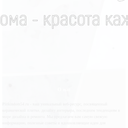
О нас
Plitkindom54.ru - ваш уникальный веб-ресурс, посвященный
керамической плитке, дизайну интерьера, последним тенденциям в
мире дизайна и ремонта. Мы предлагаем вам самую свежую
информацию, полезные советы и вдохновляющие идеи для