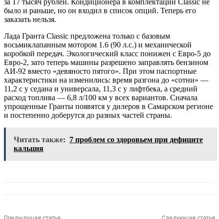
за 17 тысяч рублей. Кондиционера в комплектации Classic не
было и раньше, но он входил в список опций. Теперь его
заказать нельзя.
Лада Гранта Classic предложена только с базовым
восьмиклапанным мотором 1.6 (90 л.с.) и механической
коробкой передач. Экологический класс понижен с Евро-5 до
Евро-2, зато теперь машины разрешено заправлять бензином
АИ-92 вместо «девяносто пятого». При этом паспортные
характеристики на изменились: время разгона до «сотни» —
11,2 с у седана и универсала, 11,3 с у лифтбека, а средний
расход топлива — 6,8 л/100 км у всех вариантов. Сначала
упрощенные Гранты появятся у дилеров в Самарском регионе
и постепенно доберутся до разных частей страны.
Читать также:
7 проблем со здоровьем при дефиците
кальция
Предыдущая статья
Следующая статья