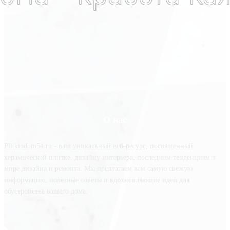
О нас
Plitkindom54.ru - ваш уникальный веб-ресурс, посвященный
керамической плитке, дизайну интерьера, последним тенденциям в
мире дизайна и ремонта. Мы предлагаем вам самую свежую
информацию, полезные советы и вдохновляющие идеи для
обустройства вашего дома.