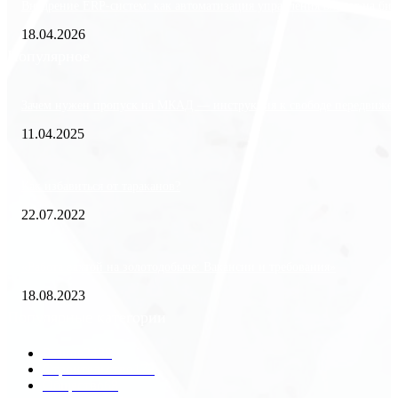
Внедрение ERP-систем: как автоматизация управления влияет на биз
18.04.2026
Популярное
Зачем нужен пропуск на МКАД — инструкция к свободе передвиже
11.04.2025
Как избавиться от тараканов?
22.07.2022
«Работа вахтой на золотодобыче: Вакансии и требования»
18.08.2023
Популярные категории
Разное
2438
Строительство
172
Общество
68