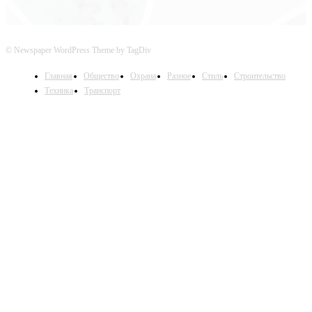
© Newspaper WordPress Theme by TagDiv
Главная
Общество
Охрана
Разное
Стиль
Строительство
Техника
Транспорт