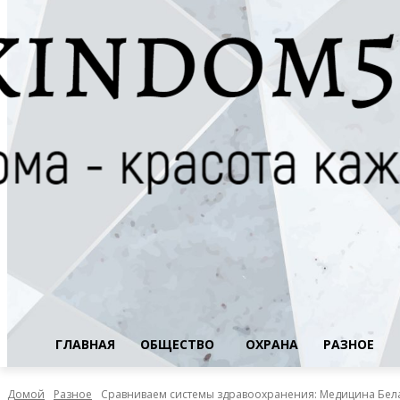
ГЛАВНАЯ
ОБЩЕСТВО
ОХРАНА
РАЗНОЕ
Домой
Разное
Сравниваем системы здравоохранения: Медицина Бел