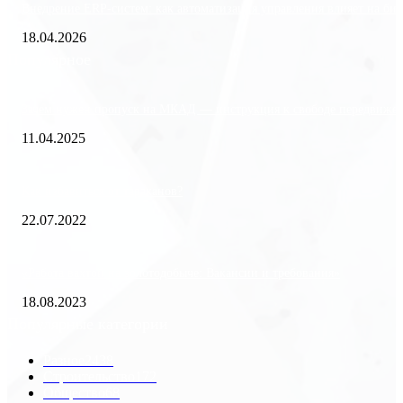
Внедрение ERP-систем: как автоматизация управления влияет на биз
18.04.2026
Популярное
Зачем нужен пропуск на МКАД — инструкция к свободе передвиже
11.04.2025
Как избавиться от тараканов?
22.07.2022
«Работа вахтой на золотодобыче: Вакансии и требования»
18.08.2023
Популярные категории
Разное
2438
Строительство
172
Общество
68