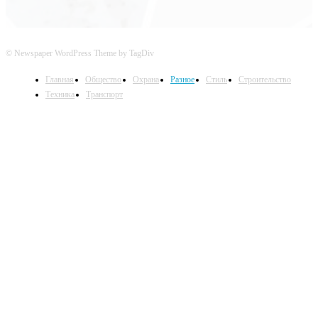
© Newspaper WordPress Theme by TagDiv
Главная
Общество
Охрана
Разное
Стиль
Строительство
Техника
Транспорт