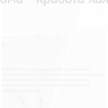
О нас
Plitkindom54.ru - ваш уникальный веб-ресурс, посвященный
керамической плитке, дизайну интерьера, последним тенденциям в
мире дизайна и ремонта. Мы предлагаем вам самую свежую
информацию, полезные советы и вдохновляющие идеи для
обустройства вашего дома.