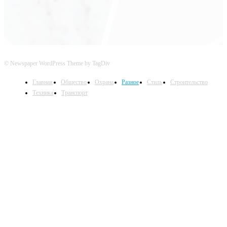
© Newspaper WordPress Theme by TagDiv
Главная
Общество
Охрана
Разное
Стиль
Строительство
Техника
Транспорт