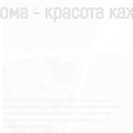
О нас
Plitkindom54.ru - ваш уникальный веб-ресурс, посвященный
керамической плитке, дизайну интерьера, последним тенденциям в
мире дизайна и ремонта. Мы предлагаем вам самую свежую
информацию, полезные советы и вдохновляющие идеи для
обустройства вашего дома.