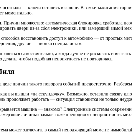
 осознали — ключи остались в салоне. В замке зажигания торчит
ет моментально.
. Причин множество: автоматическая блокировка сработала нео
ровать двери из-за сбоя электроники, или замерзший зимой меха
а способов восстановить доступ к автомобилю — от простых ме
ерпения, другие — звонка специалистам.
правиться самостоятельно, а когда лучше не рисковать и вызвать
о делать, чтобы подобная неприятность не повторилась.
биля
а деле причин такого поворота событий предостаточно. Разберем
как вы вышли «на секундочку». Возможно, оставили связку ключ
ель продолжает работать — ситуация становится не только неудо
ткрывается машина — знакомо? Электронные системы современн
 Замерзшие личинки замков тоже преподносят неприятности: меха
ема может заглючить в самый неподходящий момент: иммобилайзе