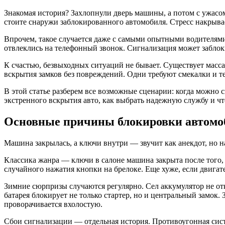
Знакомая история? Захлопнули дверь машины, а потом с ужасом
стоите снаружи заблокированного автомобиля. Стресс накрыва
Впрочем, такое случается даже с самыми опытными водителями
отвлеклись на телефонный звонок. Сигнализация может заблоки
К счастью, безвыходных ситуаций не бывает. Существует масс
вскрытия замков без повреждений. Одни требуют смекалки и т
В этой статье разберем все возможные сценарии: когда можно с
экстренного вскрытия авто, как выбрать надежную службу и чт
Основные причины блокировки автомо
Машина закрылась, а ключи внутри — звучит как анекдот, но н
Классика жанра — ключи в салоне машина закрыта после того, 
случайного нажатия кнопки на брелоке. Еще хуже, если двигат
Зимние сюрпризы случаются регулярно. Сел аккумулятор не о
батарея блокирует не только стартер, но и центральный замок.
проворачивается вхолостую.
Сбои сигнализации — отдельная история. Противоугонная сист