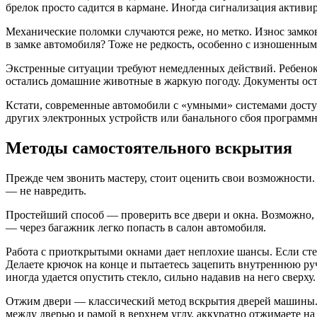
брелок просто садится в кармане. Иногда сигнализация активи
Механические поломки случаются реже, но метко. Износ замко
в замке автомобиля? Тоже не редкость, особенно с изношенны
Экстренные ситуации требуют немедленных действий. Ребенок з
остались домашние животные в жаркую погоду. Документы остал
Кстати, современные автомобили с «умными» системами доступа
других электронных устройств или банального сбоя программно
Методы самостоятельного вскрытия
Прежде чем звонить мастеру, стоит оценить свои возможности.
— не навредить.
Простейший способ — проверить все двери и окна. Возможно, о
— через багажник легко попасть в салон автомобиля.
Работа с приоткрытыми окнами дает неплохие шансы. Если ст
Делаете крючок на конце и пытаетесь зацепить внутреннюю р
иногда удается опустить стекло, сильно надавив на него сверху.
Отжим двери — классический метод вскрытия дверей машины. П
между дверью и рамой в верхнем углу, аккуратно отжимаете на