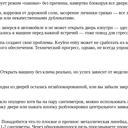
рует режим «паники» без причины, намертво блокируя все двери
в, коррозия от дорожной соли, засорение личинки грязью — все
ми или некачественными дубликатами.
аперся в автомобиле и не может открыть дверь изнутри — здесь 
ись в машине перед важной встречей — тоже повод для стресса,
 создают свои проблемы. Keyless entry может не сработать из-з
го обеспечения. Технический прогресс, однако, не всегда упро
 Открыть машину без ключа реально, но успех зависит от модели
дна из дверей осталась незаблокированной, или вы забыли закр
екло опущено хотя бы на пару сантиметров, можно использоват
учку двери или нажать кнопку разблокировки центрального зам
онадобится что-то плоское и прочное: металлическая линейка,
 1-2 сантиметра. Через образовавшуюся щель просовываете пров