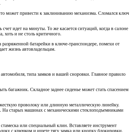
.
 это может привести к заклиниванию механизма. Сломался ключ
счет идет на минуты. То же касается ситуаций, когда в салоне
 хоть и не столь критичного.
а разряженной батарейки в ключе-транспондере, помехи от
щает жизнь автовладельцам.
 автомобиля, типа замков и вашей сноровки. Главное правило
ыть багажник. Складное заднее сиденье может стать спасением
ь жесткую проволоку или длинную металлическую линейку.
ка. На старых машинах с механическими стеклоподъемниками
 стамеска или специальный клин. Вставляете инструмент
олоку с крючком и ищете тягу замка или кнопку блокировки.