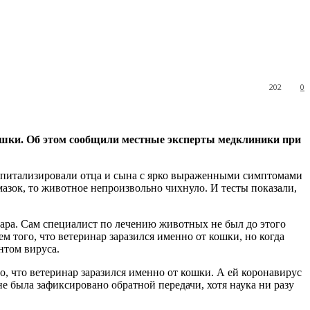
202
0
кошки. Об этом сообщили местные эксперты
медклиники при
оспитализировали отца и сына с ярко выраженными симптомами
азок, то животное непроизвольно чихнуло. И тесты показали,
ара. Сам специалист по лечению животных не был до этого
 того, что ветеринар заразился именно от кошки, но когда
антом вируса.
, что ветеринар заразился именно от кошки. А ей коронавирус
е была зафиксировано обратной передачи, хотя наука ни разу