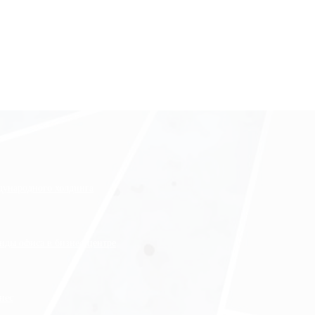
ждународного холдинга
нды офиса в бизнес-центре
нес