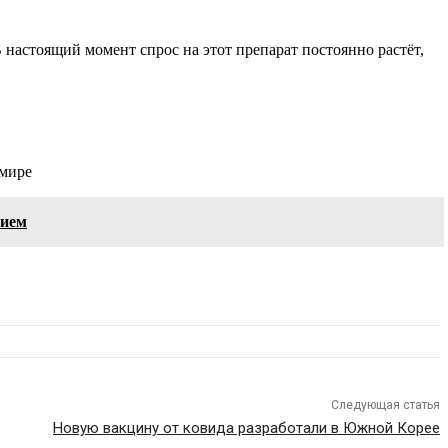
настоящий момент спрос на этот препарат постоянно растёт,
 мире
нием
Следующая статья
Новую вакцину от ковида разработали в Южной Корее