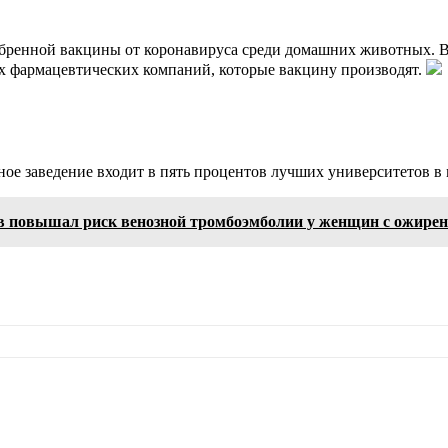
обренной вакцины от коронавируса среди домашних животных. В 
х фармацевтических компаний, которые вакцину производят.
ное заведение входит в пять процентов лучших университетов в
 повышал риск венозной тромбоэмболии у женщин с ожире