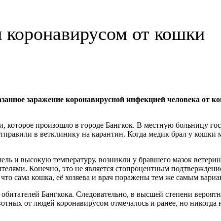
я коронавирусом от кошки
азанное заражение коронавирусной инфекцией человека от 
и, которое произошло в городе Бангкок. В местную больницу г
равили в ветклинику на карантин. Когда медик брал у кошки м
ль и высокую температуру, возникли у бравшего мазок ветерин
телями. Конечно, это не является стопроцентным подтверждением
что сама кошка, её хозяева и врач поражены тем же самым вари
обитателей Бангкока. Следовательно, в высшей степени вероятно
отных от людей коронавирусом отмечалось и ранее, но никогда н