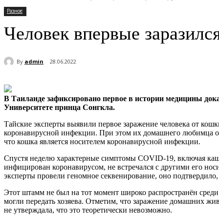
Разное
Человек впервые заразилс
By
admin
28.06.2022
В Таиланде зафиксировано первое в истории медицины док
Университете принца Сонгкла.
Тайские эксперты выявили первое заражение человека от кошк
коронавирусной инфекции. При этом их домашнего любимца отп
что кошка является носителем коронавирусной инфекции.
Спустя неделю характерные симптомы COVID-19, включая каше
инфицирован коронавирусом, не встречался с другими его носи
эксперты провели геномное секвенирование, оно подтвердило, 
Этот штамм не был на тот момент широко распространён среди 
могли передать хозяева. Отметим, что заражение домашних жив
не утверждала, что это теоретически невозможно.