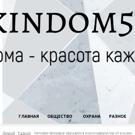
ГЛАВНАЯ
ОБЩЕСТВО
ОХРАНА
РАЗНОЕ
Домой
Разное
Человек впервые заразился коронавирусом от кошки