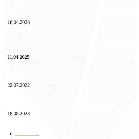
Внедрение ERP-систем: как автоматизация управления влияет на биз
18.04.2026
Популярное
Зачем нужен пропуск на МКАД — инструкция к свободе передвиже
11.04.2025
Как избавиться от тараканов?
22.07.2022
«Работа вахтой на золотодобыче: Вакансии и требования»
18.08.2023
Популярные категории
Разное
2438