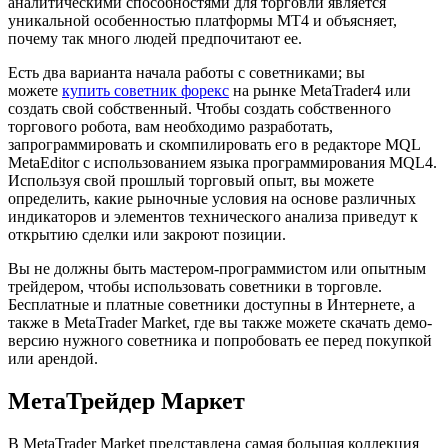
аналитическими способностями для торговли является
уникальной особенностью платформы MT4 и объясняет,
почему так много людей предпочитают ее.
Есть два варианта начала работы с советниками; вы
можете
купить советник форекс
на рынке MetaTrader4 или
создать свой собственный. Чтобы создать собственного
торгового робота, вам необходимо разработать,
запрограммировать и скомпилировать его в редакторе MQL
MetaEditor с использованием языка программирования MQL4.
Используя свой прошлый торговый опыт, вы можете
определить, какие рыночные условия на основе различных
индикаторов и элементов технического анализа приведут к
открытию сделки или закроют позиции.
Вы не должны быть мастером-программистом или опытным
трейдером, чтобы использовать советники в торговле.
Бесплатные и платные советники доступны в Интернете, а
также в MetaTrader Market, где вы также можете скачать демо-
версию нужного советника и попробовать ее перед покупкой
или арендой.
МетаТрейдер Маркет
В MetaTrader Market представлена ​​самая большая коллекция