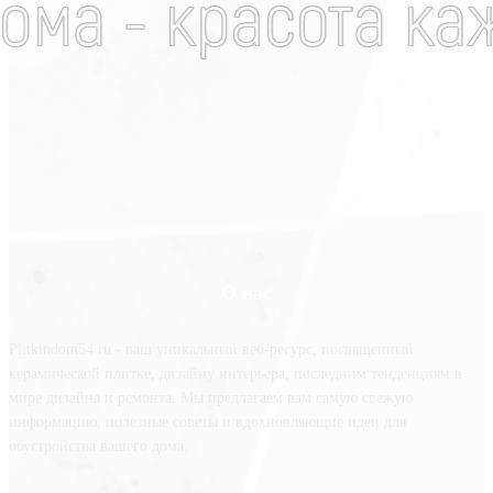
О нас
Plitkindom54.ru - ваш уникальный веб-ресурс, посвященный
керамической плитке, дизайну интерьера, последним тенденциям в
мире дизайна и ремонта. Мы предлагаем вам самую свежую
информацию, полезные советы и вдохновляющие идеи для
обустройства вашего дома.