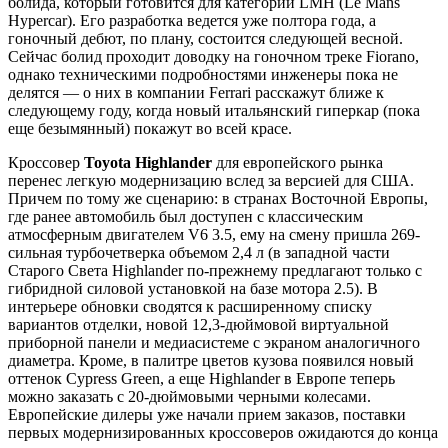
болида, который готовится для категории LMH (Le Mans
Hypercar). Его разработка ведется уже полтора года, а
гоночный дебют, по плану, состоится следующей весной.
Сейчас болид проходит доводку на гоночном треке Fiorano,
однако техническими подробностями инженеры пока не
делятся — о них в компании Ferrari расскажут ближе к
следующему году, когда новый итальянский гиперкар (пока
еще безымянный) покажут во всей красе.
Кроссовер
Toyota Highlander
для европейского рынка
перенес легкую модернизацию вслед за версией для США.
Причем по тому же сценарию: в странах Восточной Европы,
где ранее автомобиль был доступен с классическим
атмосферным двигателем V6 3.5, ему на смену пришла 269-
сильная турбочетверка объемом 2,4 л (в западной части
Старого Света Highlander по-прежнему предлагают только с
гибридной силовой установкой на базе мотора 2.5). В
интерьере обновки сводятся к расширенному списку
вариантов отделки, новой 12,3-дюймовой виртуальной
приборной панели и медиасистеме с экраном аналогичного
диаметра. Кроме, в палитре цветов кузова появился новый
оттенок Cypress Green, а еще Highlander в Европе теперь
можно заказать с 20-дюймовыми черными колесами.
Европейские дилеры уже начали прием заказов, поставки
первых модернизированных кроссоверов ожидаются до конца