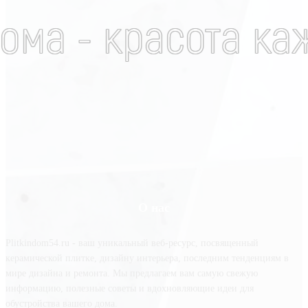
О нас
Plitkindom54.ru - ваш уникальный веб-ресурс, посвященный
керамической плитке, дизайну интерьера, последним тенденциям в
мире дизайна и ремонта. Мы предлагаем вам самую свежую
информацию, полезные советы и вдохновляющие идеи для
обустройства вашего дома.