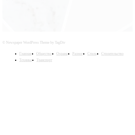
© Newspaper WordPress Theme by TagDiv
Главная
Общество
Охрана
Разное
Стиль
Строительство
Техника
Транспорт