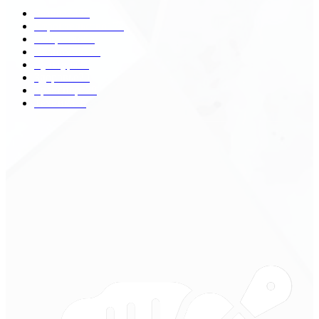
Разное
2438
Строительство
172
Общество
68
Экономика
41
Культура
31
Здоровье
29
Транспорт
29
Техника
18