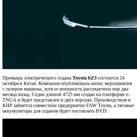
Премьера электрического седана
Toyota bZ3
состоится 24
октября в Китае. Компания опубликовала анонс мероприятия
с тизером машины, хотя ее внешность рассекречена еще два
месяца назад. Седан длиной 4725 мм создан на платформе e-
TNGA и будет представлен в двух версиях. Производством в
КНР займется совместное предприятие FAW Toyota, а тяговые
аккумуляторы для седанов будет поставлять BYD.