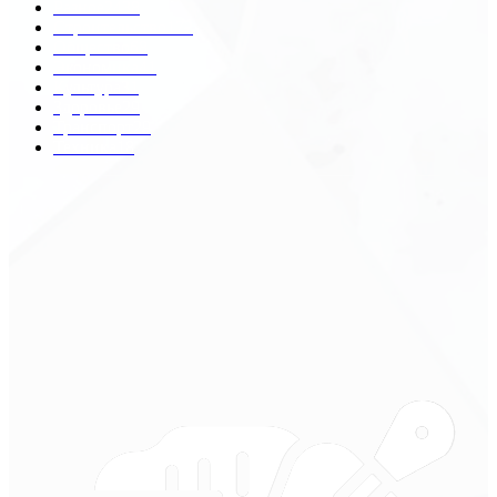
Разное
2438
Строительство
172
Общество
68
Экономика
41
Культура
31
Здоровье
29
Транспорт
29
Техника
18