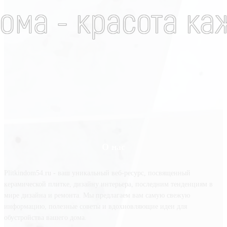
О нас
Plitkindom54.ru - ваш уникальный веб-ресурс, посвященный
керамической плитке, дизайну интерьера, последним тенденциям в
мире дизайна и ремонта. Мы предлагаем вам самую свежую
информацию, полезные советы и вдохновляющие идеи для
обустройства вашего дома.