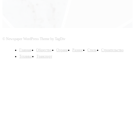
© Newspaper WordPress Theme by TagDiv
Главная
Общество
Охрана
Разное
Стиль
Строительство
Техника
Транспорт