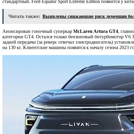
стандартный. Ford Equator Sport Extreme Edition появится у кит
Читать также:
Выявлены снижающие риск деменции бо
Анонсирован гоночный суперкар
McLaren Artura GT4
, главн
категории GT4. Остался только бензиновый битурбомотор V6 3.0
задней передачи (за реверс отвечал электродвигатель) установ
на 130 кг. Клиентские машины появятся к началу сезона 2023 го