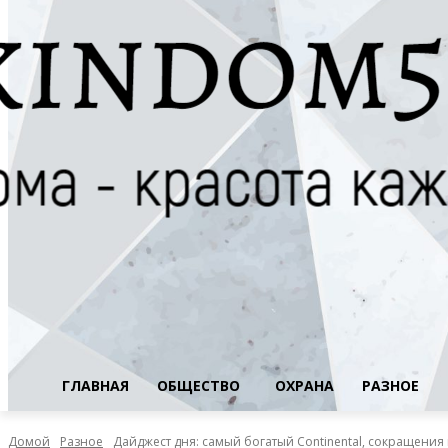
ГЛАВНАЯ
ОБЩЕСТВО
ОХРАНА
РАЗНОЕ
Домой
Разное
Дайджест дня: самый богатый Continental, сокращения 