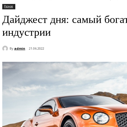
Разное
Дайджест дня: самый богат
индустрии
By
admin
21.06.2022