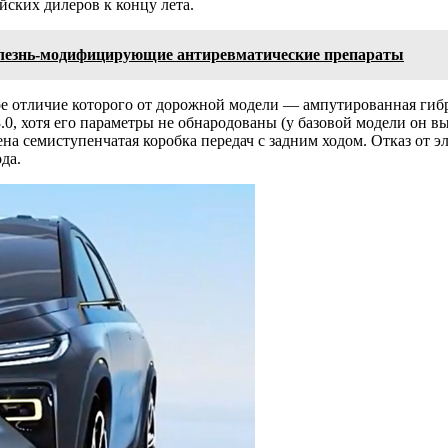
айских дилеров к концу лета.
лезнь-модифицирующие антиревматические препараты
ое отличие которого от дорожной модели — ампутированная гибр
, хотя его параметры не обнародованы (у базовой модели он выд
лена семиступенчатая коробка передач с задним ходом. Отказ от
да.