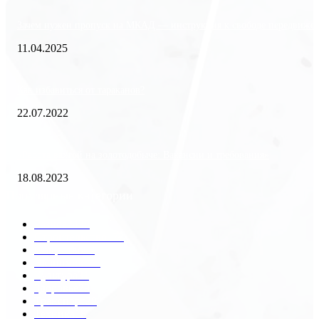
Зачем нужен пропуск на МКАД — инструкция к свободе передвиже
11.04.2025
Как избавиться от тараканов?
22.07.2022
«Работа вахтой на золотодобыче: Вакансии и требования»
18.08.2023
Популярные категории
Разное
2438
Строительство
172
Общество
68
Экономика
41
Культура
31
Здоровье
29
Транспорт
29
Техника
18