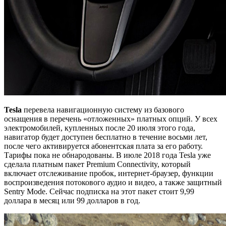
Tesla
перевела навигационную систему из базового
оснащения в перечень «отложенных» платных опций. У всех
электромобилей, купленных после 20 июля этого года,
навигатор будет доступен бесплатно в течение восьми лет,
после чего активируется абонентская плата за его работу.
Тарифы пока не обнародованы. В июле 2018 года Tesla уже
сделала платным пакет Premium Connectivity, который
включает отслеживание пробок, интернет-браузер, функции
воспроизведения потокового аудио и видео, а также защитный
Sentry Mode. Сейчас подписка на этот пакет стоит 9,99
доллара в месяц или 99 долларов в год.