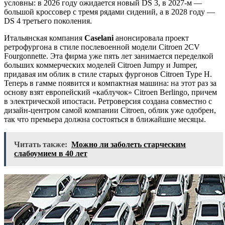
условны: в 2026 году ожидается новый DS 3, в 2027-м —
большой кроссовер с тремя рядами сидений, а в 2028 году —
DS 4 третьего поколения.
Итальянская компания
C
aselani
анонсировала проект
ретрофургона в стиле послевоенной модели Citroen 2CV
Fourgonnette. Эта фирма уже пять лет занимается переделкой
больших коммерческих моделей Citroen Jumpy и Jumper,
придавая им облик в стиле старых фургонов Citroen Type H.
Теперь в гамме появится и компактная машина: на этот раз за
основу взят европейский «каблучок» Citroen Berlingo, причем
в электрической ипостаси. Ретроверсия создана совместно с
дизайн-центром самой компании Citroen, облик уже одобрен,
так что премьера должна состояться в ближайшие месяцы.
Читать также:
Можно ли заболеть старческим
слабоумием в 40 лет