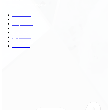
Популярные категории
Разное
2438
Строительство
172
Общество
68
Экономика
41
Культура
31
Здоровье
29
Транспорт
29
Техника
18