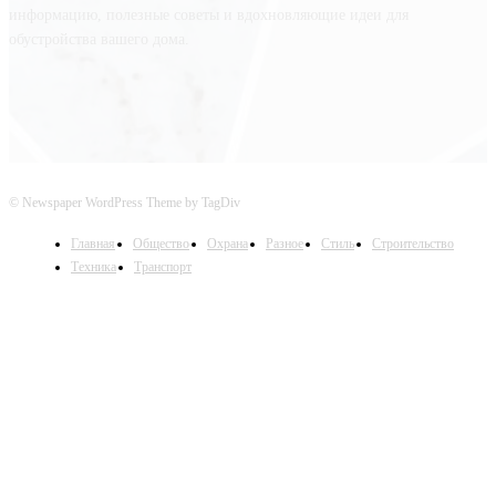
информацию, полезные советы и вдохновляющие идеи для
обустройства вашего дома.
© Newspaper WordPress Theme by TagDiv
Главная
Общество
Охрана
Разное
Стиль
Строительство
Техника
Транспорт