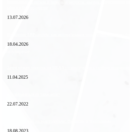
Минимизация рисков и экономия ресурсов: выгода долгосрочной ар
офиса в бизнес-центре
13.07.2026
Внедрение ERP-систем: как автоматизация управления влияет на биз
18.04.2026
Популярное
Зачем нужен пропуск на МКАД — инструкция к свободе передвиже
11.04.2025
Как избавиться от тараканов?
22.07.2022
«Работа вахтой на золотодобыче: Вакансии и требования»
18.08.2023