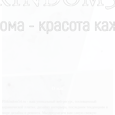
О нас
Plitkindom54.ru - ваш уникальный веб-ресурс, посвященный
керамической плитке, дизайну интерьера, последним тенденциям в
мире дизайна и ремонта. Мы предлагаем вам самую свежую