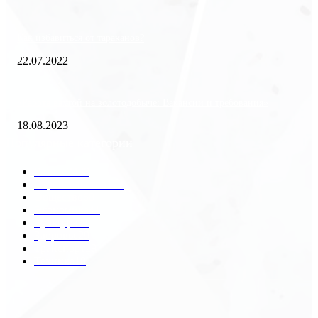
Как избавиться от тараканов?
22.07.2022
«Работа вахтой на золотодобыче: Вакансии и требования»
18.08.2023
Популярные категории
Разное
2438
Строительство
172
Общество
68
Экономика
41
Культура
31
Здоровье
29
Транспорт
29
Техника
18