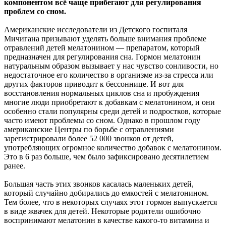
компонентом всё чаще прибегают для регулирования
проблем со сном.
Американские исследователи из Детского госпиталя
Мичигана призывают уделять больше внимания проблеме
отравлений детей мелатонином — препаратом, который
предназначен для регулирования сна. Гормон мелатонин
натуральным образом вызывает у нас чувство сонливости, но
недостаточное его количество в организме из-за стресса или
других факторов приводит к бессоннице. И вот для
восстановления нормальных циклов сна и пробуждения
многие люди приобретают к добавкам с мелатонином, и они
особенно стали популярны среди детей и подростков, которые
часто имеют проблемы со сном. Однако в прошлом году
американские Центры по борьбе с отравлениями
зарегистрировали более 52 000 звонков от детей,
употребляющих огромное количество добавок с мелатонином.
Это в 6 раз больше, чем было зафиксировано десятилетием
ранее.
Большая часть этих звонков касалась маленьких детей,
который случайно добирались до емкостей с мелатонином.
Тем более, что в некоторых случаях этот гормон выпускается
в виде жвачек для детей. Некоторые родители ошибочно
воспринимают мелатонин в качестве какого-то витамина и