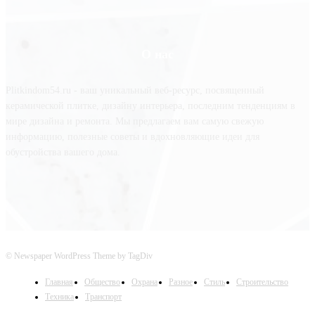
О нас
Plitkindom54.ru - ваш уникальный веб-ресурс, посвященный
керамической плитке, дизайну интерьера, последним тенденциям в
мире дизайна и ремонта. Мы предлагаем вам самую свежую
информацию, полезные советы и вдохновляющие идеи для
обустройства вашего дома.
© Newspaper WordPress Theme by TagDiv
Главная
Общество
Охрана
Разное
Стиль
Строительство
Техника
Транспорт