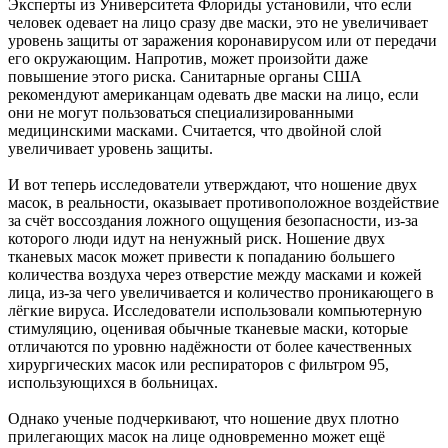
Эксперты из Университета Флориды установили, что если
человек одевает на лицо сразу две маски, это не увеличивает
уровень защиты от заражения коронавирусом или от передачи
его окружающим. Напротив, может произойти даже
повышение этого риска. Санитарные органы США
рекомендуют американцам одевать две маски на лицо, если
они не могут пользоваться специализированными
медицинскими масками. Считается, что двойной слой
увеличивает уровень защиты.
И вот теперь исследователи утверждают, что ношение двух
масок, в реальности, оказывает противоположное воздействие
за счёт воссоздания ложного ощущения безопасности, из-за
которого люди идут на ненужный риск. Ношение двух
тканевых масок может привести к попаданию большего
количества воздуха через отверстие между масками и кожей
лица, из-за чего увеличивается и количество проникающего в
лёгкие вируса. Исследователи использовали компьютерную
стимуляцию, оценивая обычные тканевые маски, которые
отличаются по уровню надёжности от более качественных
хирургических масок или респираторов с фильтром 95,
использующихся в больницах.
Однако ученые подчеркивают, что ношение двух плотно
прилегающих масок на лице одновременно может ещё