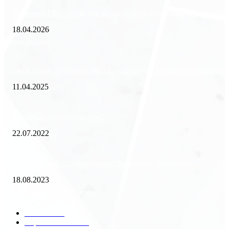
Внедрение ERP-систем: как автоматизация управления влияет на биз
18.04.2026
Популярное
Зачем нужен пропуск на МКАД — инструкция к свободе передвиже
11.04.2025
Как избавиться от тараканов?
22.07.2022
«Работа вахтой на золотодобыче: Вакансии и требования»
18.08.2023
Популярные категории
Разное
2438
Строительство
172