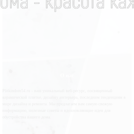
О нас
Plitkindom54.ru - ваш уникальный веб-ресурс, посвященный
керамической плитке, дизайну интерьера, последним тенденциям в
мире дизайна и ремонта. Мы предлагаем вам самую свежую
информацию, полезные советы и вдохновляющие идеи для
обустройства вашего дома.