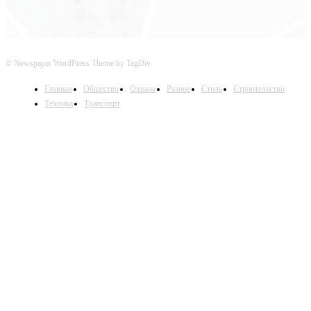
© Newspaper WordPress Theme by TagDiv
Главная
Общество
Охрана
Разное
Стиль
Строительство
Техника
Транспорт