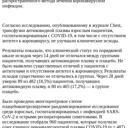
распространенного метода лечения коронавирусной
инфекции.
Согласно исследованию, опубликованному в журнале Chest,
трансфузии антиковидной плазмы взрослым пациентам,
госпитализированным с COVID-19, в том числе с отсутствием
антител к коронавирусу, не улучшали клинические исходы.
Результаты показали, что клинический статус по порядковой
шкале исходов через 14 дней не отличался между группами
пациентов, получавших антиковидную плазму и плацебо. Не
было выявлено существенных отличий у пациентов с
антителами и отсутствием антител к коронавирусу. Результаты
исходов существенно не отличались в группах. Через 28 дней
умерли 89 из 482 (18,5%) пациентов, получавших
антиковидную плазму, и 80 из 465 (17,2%) — в группе
плацебо.
Было проведено многоцентровое слепое
плацебоконтролируемое рандомизированное исследование
среди взрослых, госпитализированных с инфекцией SARS-
CoV-2 и острыми респираторными симптомами. В
исследование отобрали 960 пациентов, которые получили
одну единицу реконвалесцентной плазмы COVID-19 (n = 487)