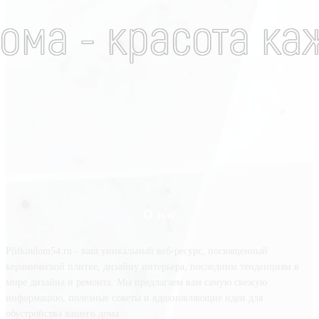
О нас
Plitkindom54.ru - ваш уникальный веб-ресурс, посвященный
керамической плитке, дизайну интерьера, последним тенденциям в
мире дизайна и ремонта. Мы предлагаем вам самую свежую
информацию, полезные советы и вдохновляющие идеи для
обустройства вашего дома.