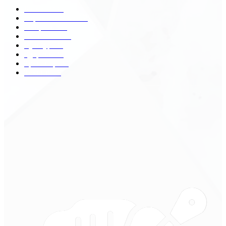
Разное
2438
Строительство
172
Общество
68
Экономика
41
Культура
31
Здоровье
29
Транспорт
29
Техника
18