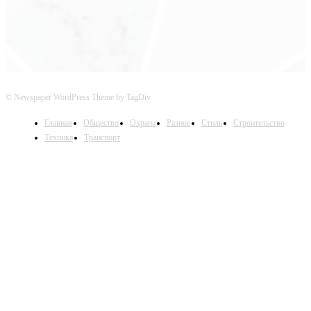
© Newspaper WordPress Theme by TagDiv
Главная
Общество
Охрана
Разное
Стиль
Строительство
Техника
Транспорт