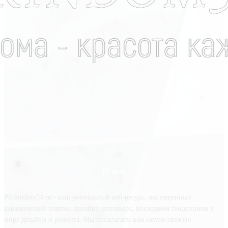
О нас
Plitkindom54.ru - ваш уникальный веб-ресурс, посвященный
керамической плитке, дизайну интерьера, последним тенденциям в
мире дизайна и ремонта. Мы предлагаем вам самую свежую