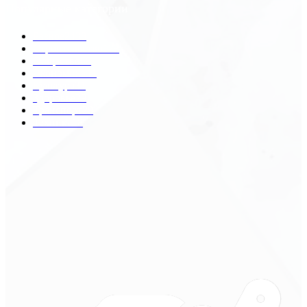
Популярные категории
Разное
2438
Строительство
172
Общество
68
Экономика
41
Культура
31
Здоровье
29
Транспорт
29
Техника
18