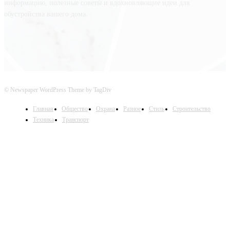
информацию, полезные советы и вдохновляющие идеи для
обустройства вашего дома.
© Newspaper WordPress Theme by TagDiv
Главная
Общество
Охрана
Разное
Стиль
Строительство
Техника
Транспорт