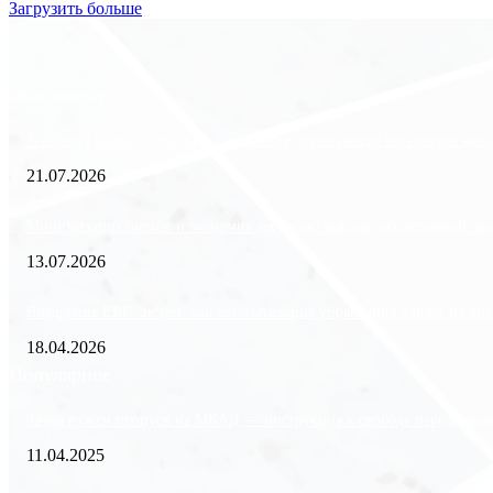
Загрузить больше
Экономика
Freedom Finance: история, направления деятельности и развитие ме
21.07.2026
Минимизация рисков и экономия ресурсов: выгода долгосрочной аре
13.07.2026
Внедрение ERP-систем: как автоматизация управления влияет на биз
18.04.2026
Популярное
Зачем нужен пропуск на МКАД — инструкция к свободе передвиже
11.04.2025