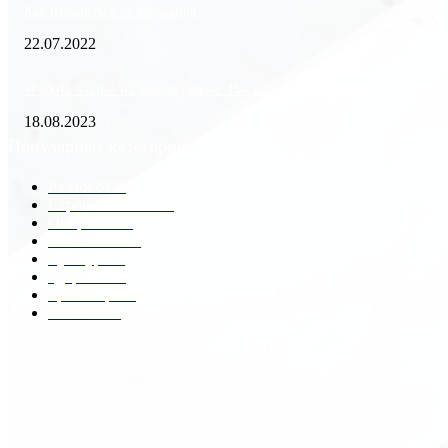
Как избавиться от тараканов?
22.07.2022
«Работа вахтой на золотодобыче: Вакансии и требования»
18.08.2023
Популярные категории
Разное
2438
Строительство
172
Общество
68
Экономика
41
Культура
31
Здоровье
29
Транспорт
29
Техника
18