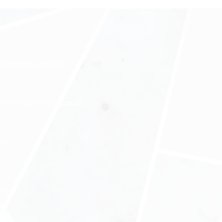
ждународного холдинга
нды офиса в бизнес-центре
нес
ния