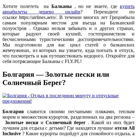
Хотите полететь на
Балканы
, но не знаете, где
купить
авиабилеты дешево онлайн
? Переходите по
ссылке https://airlines.aero/. В течении многих лет Грециябыла
самым популярным местом для въезда на Балканский
полуостров . Однако нельзя забывать и о других странах,
которые радуют своей кухней, гостеприимством и
бесчисленными туристическими достопримечательностями.
Мы подготовили для вас цикл статей о балканских
жемчужинах, из которых вы узнаете, куда поехать в отпуск,
что посмотреть и как путешествовать недорого. Откройте для
себя потрясающие Балканы с FLY.PL!
Болгария — Золотые пески или
Солнечный Берег?
Болгария
славится своими песчаными пляжами, теплым
морем и множеством курортов, разделенных на два региона –
Золотые пески
и
Солнечный берег
. Какой из них будет
лучшим для отдыха с детьми? Где находятся лучшие
отели All
Inclusive
? Какие курорты подойдут для спокойного отдыха, а