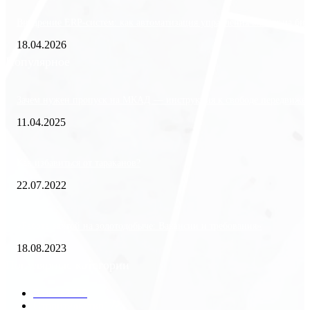
Внедрение ERP-систем: как автоматизация управления влияет на биз
18.04.2026
Популярное
Зачем нужен пропуск на МКАД — инструкция к свободе передвиже
11.04.2025
Как избавиться от тараканов?
22.07.2022
«Работа вахтой на золотодобыче: Вакансии и требования»
18.08.2023
Популярные категории
Разное
2438
Строительство
172