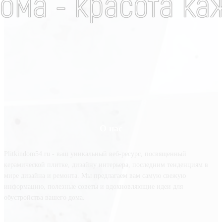
О нас
Plitkindom54.ru - ваш уникальный веб-ресурс, посвященный
керамической плитке, дизайну интерьера, последним тенденциям в
мире дизайна и ремонта. Мы предлагаем вам самую свежую
информацию, полезные советы и вдохновляющие идеи для
обустройства вашего дома.