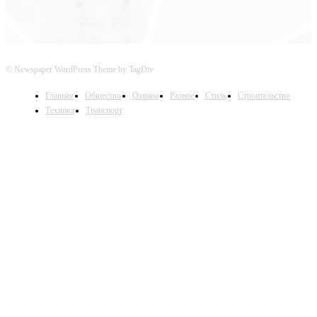
© Newspaper WordPress Theme by TagDiv
Главная
Общество
Охрана
Разное
Стиль
Строительство
Техника
Транспорт