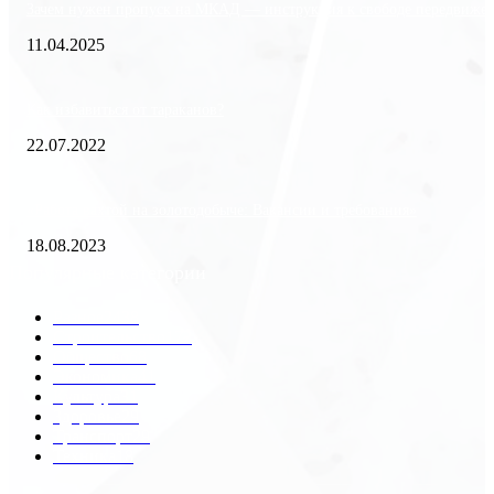
Зачем нужен пропуск на МКАД — инструкция к свободе передвиже
11.04.2025
Как избавиться от тараканов?
22.07.2022
«Работа вахтой на золотодобыче: Вакансии и требования»
18.08.2023
Популярные категории
Разное
2438
Строительство
172
Общество
68
Экономика
41
Культура
31
Здоровье
29
Транспорт
29
Техника
18