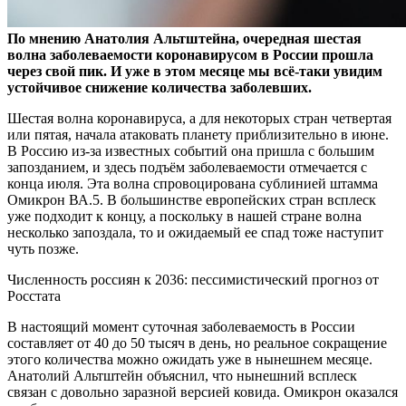
По мнению Анатолия Альтштейна, очередная шестая
волна заболеваемости коронавирусом в России прошла
через свой пик. И уже в этом месяце мы всё-таки увидим
устойчивое снижение количества заболевших.
Шестая волна коронавируса, а для некоторых стран четвертая
или пятая, начала атаковать планету приблизительно в июне.
В Россию из-за известных событий она пришла с большим
запозданием, и здесь подъём заболеваемости отмечается с
конца июля. Эта волна спровоцирована сублинией штамма
Омикрон ВА.5. В большинстве европейских стран всплеск
уже подходит к концу, а поскольку в нашей стране волна
несколько запоздала, то и ожидаемый ее спад тоже наступит
чуть позже.
Численность россиян к 2036: пессимистический прогноз от
Росстата
В настоящий момент суточная заболеваемость в России
составляет от 40 до 50 тысяч в день, но реальное сокращение
этого количества можно ожидать уже в нынешнем месяце.
Анатолий Альтштейн объяснил, что нынешний всплеск
связан с довольно заразной версией ковида. Омикрон оказался