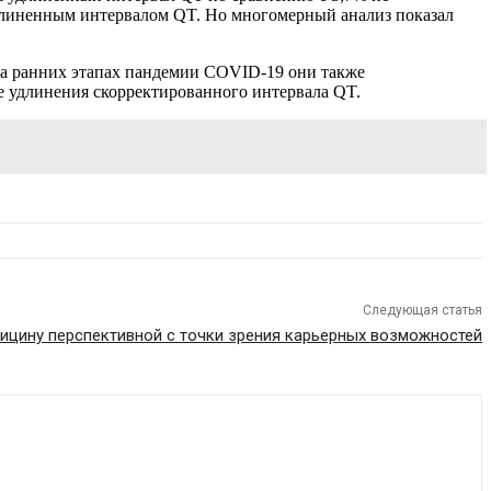
удлиненным интервалом QT. Но многомерный анализ показал
На ранних этапах пандемии COVID-19 они также
е удлинения скорректированного интервала QT.
Следующая статья
ицину перспективной с точки зрения карьерных возможностей