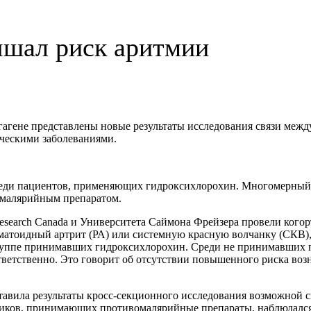
ышал риск аритмии
агене представлены новые результаты исследования связи меж
ческими заболеваниями.
еди пациентов, применяющих гидроксихлорохин. Многомерный а
омалярийным препаратом.
s Research Canada и Университета Саймона Фрейзера провели ког
атоидный артрит (РА) или системную красную волчанку (СКВ), 
руппе принимавших гидроксихлорохин. Среди не принимавших п
соответственно. Это говорит об отсутствии повышенного риска 
дставила результаты кросс-секционного исследования возможно
тников, принимающих противомалярийные препараты, наблюдалс