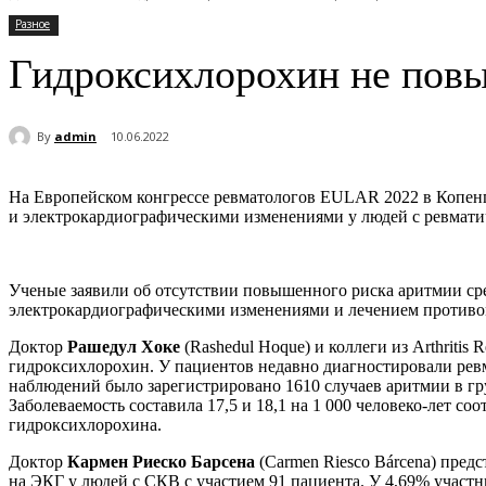
Разное
Гидроксихлорохин не пов
By
admin
10.06.2022
На Европейском конгрессе ревматологов EULAR 2022 в Копенг
и электрокардиографическими изменениями у людей с ревмати
Ученые заявили об отсутствии повышенного риска аритмии ср
электрокардиографическими изменениями и лечением против
Доктор
Рашедул Хоке
(Rashedul Hoque) и коллеги из Arthriti
гидроксихлорохин. У пациентов недавно диагностировали ревм
наблюдений было зарегистрировано 1610 случаев аритмии в г
Заболеваемость составила 17,5 и 18,1 на 1 000 человеко-лет 
гидроксихлорохина.
Доктор
Кармен Риеско Барсена
(Carmen Riesco Bárcena) пре
на ЭКГ у людей с СКВ с участием 91 пациента. У 4,69% учас