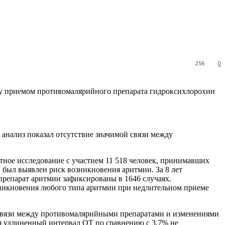
256
0
ду приемом противомалярийного препарата
гидроксихлорохин
нализ показал отсутствие значимой связи между
ортное исследование с участием 11 518 человек, принимавших
был выявлен риск возникновения аритмии. За 8 лет
репарат аритмии зафиксированы в 1646 случаях.
возникновения любого типа аритмии при недлительном приеме
й связи между противомалярийными препаратами и изменениями
я удлиненный интервал QT по сравнению с 3,7% не