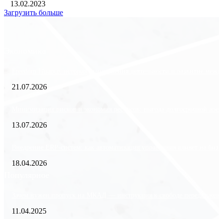
13.02.2023
Загрузить больше
Экономика
Freedom Finance: история, направления деятельности и развитие ме
21.07.2026
Минимизация рисков и экономия ресурсов: выгода долгосрочной аре
13.07.2026
Внедрение ERP-систем: как автоматизация управления влияет на биз
18.04.2026
Популярное
Зачем нужен пропуск на МКАД — инструкция к свободе передвиже
11.04.2025