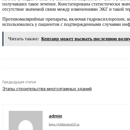
получавших такое лечение. Констатирована статистически зн
отсутствие значимой связи между изменениями ЭКГ и такой те
Противомалярийные препараты, включая гидроксихлорохин, ш
использовались у пациентов с подтвержденными случаями инфе
Читать также:
Кентавр может вызвать последнюю волн
Предыдущая статья
Этапы строительства многоэтажных зданий
admin
https://plitkindom54.ru