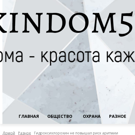
ГЛАВНАЯ
ОБЩЕСТВО
ОХРАНА
РАЗНОЕ
Домой
Разное
Гидроксихлорохин не повышал риск аритмии