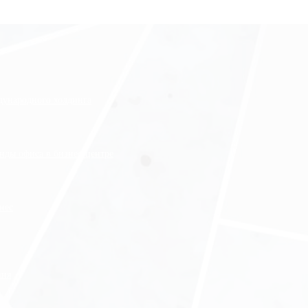
ждународного холдинга
нды офиса в бизнес-центре
нес
ния