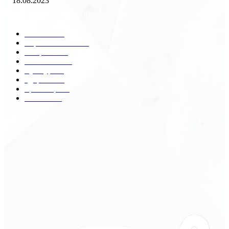
18.08.2023
Популярные категории
Разное
2438
Строительство
172
Общество
68
Экономика
41
Культура
31
Здоровье
29
Транспорт
29
Техника
18