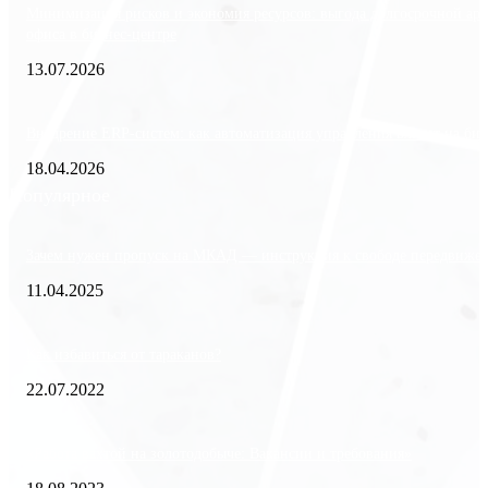
Минимизация рисков и экономия ресурсов: выгода долгосрочной ар
офиса в бизнес-центре
13.07.2026
Внедрение ERP-систем: как автоматизация управления влияет на биз
18.04.2026
Популярное
Зачем нужен пропуск на МКАД — инструкция к свободе передвиже
11.04.2025
Как избавиться от тараканов?
22.07.2022
«Работа вахтой на золотодобыче: Вакансии и требования»