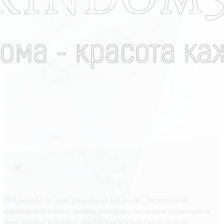
О нас
Plitkindom54.ru - ваш уникальный веб-ресурс, посвященный
керамической плитке, дизайну интерьера, последним тенденциям в
мире дизайна и ремонта. Мы предлагаем вам самую свежую