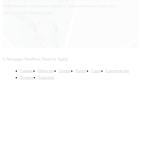
информацию, полезные советы и вдохновляющие идеи для
обустройства вашего дома.
© Newspaper WordPress Theme by TagDiv
Главная
Общество
Охрана
Разное
Стиль
Строительство
Техника
Транспорт