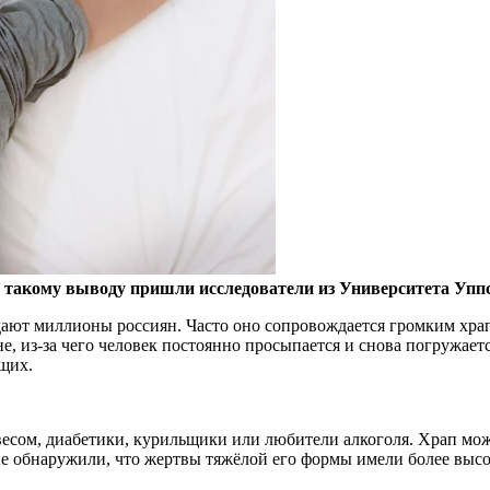
 такому выводу пришли исследователи из Университета Уп
радают миллионы россиян. Часто оно сопровождается громким х
 из-за чего человек постоянно просыпается и снова погружается 
щих.
сом, диабетики, курильщики или любители алкоголя. Храп може
ные обнаружили, что жертвы тяжёлой его формы имели более высо