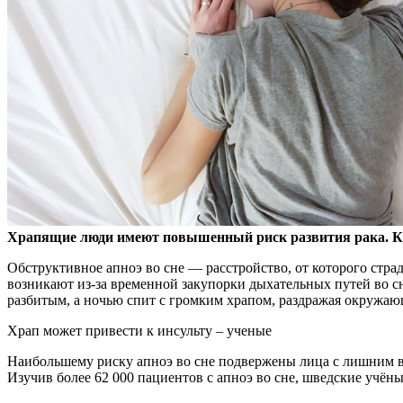
Храпящие люди имеют повышенный риск развития рака. К
Обструктивное апноэ во сне —
расстройство, от которого ст
возникают из-за временной закупорки дыхательных путей во сне,
разбитым, а ночью спит с громким храпом, раздражая окружаю
Храп может привести к инсульту – ученые
Наибольшему риску апноэ во сне подвержены лица с лишним ве
Изучив более 62 000 пациентов с апноэ во сне, шведские учё