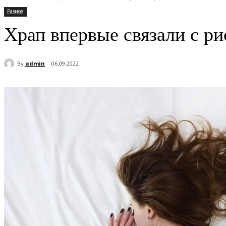
Разное
Храп впервые связали с ри
By
admin
06.09.2022