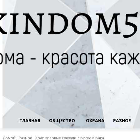
ГЛАВНАЯ
ОБЩЕСТВО
ОХРАНА
РАЗНОЕ
Домой
Разное
Храп впервые связали с риском рака