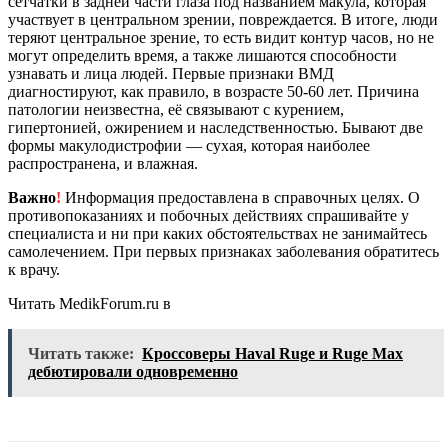
сетчатки в задней части глаза под названием макула, которая
участвует в центральном зрении, повреждается. В итоге, люди
теряют центральное зрение, то есть видит контур часов, но не
могут определить время, а также лишаются способности
узнавать и лица людей. Первые признаки ВМД
диагностируют, как правило, в возрасте 50-60 лет. Причина
патологии неизвестна, её связывают с курением,
гипертонией, ожирением и наследственностью. Бывают две
формы макулодистрофии — сухая, которая наиболее
распространена, и влажная.
Важно
!
Информация предоставлена в справочных целях. О
противопоказаниях и побочных действиях спрашивайте у
специалиста и ни при каких обстоятельствах не занимайтесь
самолечением. При первых признаках заболевания обратитесь
к врачу.
Читать MedikForum.ru в
Читать также:
Кроссоверы Haval Ruge и Ruge Max
дебютировали одновременно