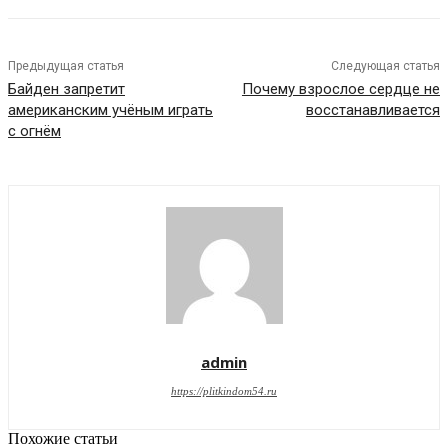
Предыдущая статья
Следующая статья
Байден запретит
Почему взрослое сердце не
американским учёным играть
восстанавливается
с огнём
admin
https://plitkindom54.ru
Похожие статьи