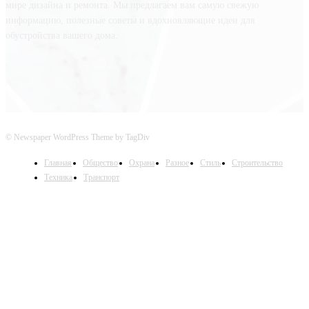
мире дизайна и ремонта. Мы предлагаем вам самую свежую
информацию, полезные советы и вдохновляющие идеи для
обустройства вашего дома.
© Newspaper WordPress Theme by TagDiv
Главная
Общество
Охрана
Разное
Стиль
Строительство
Техника
Транспорт