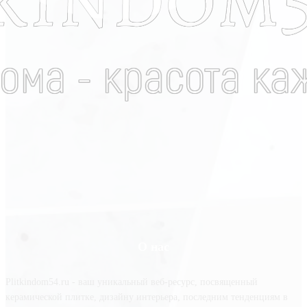
О нас
Plitkindom54.ru - ваш уникальный веб-ресурс, посвященный
керамической плитке, дизайну интерьера, последним тенденциям в