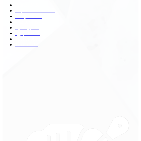
Разное
2438
Строительство
172
Общество
68
Экономика
41
Культура
31
Здоровье
29
Транспорт
29
Техника
18