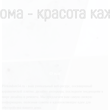
О нас
Plitkindom54.ru - ваш уникальный веб-ресурс, посвященный
керамической плитке, дизайну интерьера, последним тенденциям в
мире дизайна и ремонта. Мы предлагаем вам самую свежую
информацию, полезные советы и вдохновляющие идеи для
обустройства вашего дома.