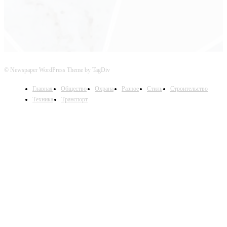
© Newspaper WordPress Theme by TagDiv
Главная
Общество
Охрана
Разное
Стиль
Строительство
Техника
Транспорт