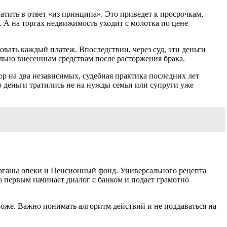
латить в ответ «из принципа». Это приведет к просрочкам,
. А на торгах недвижимость уходит с молотка по цене
вать каждый платеж. Впоследствии, через суд, эти деньги
льно внесенным средствам после расторжения брака.
ор на два независимых, судебная практика последних лет
о деньги тратились не на нужды семьи или супруги уже
 органы опеки и Пенсионный фонд. Универсального рецепта
 первым начинает диалог с банком и подает грамотно
роже. Важно понимать алгоритм действий и не поддаваться на