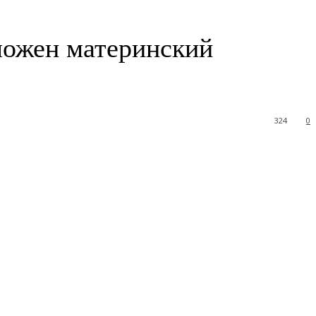
вложен материнский
324
0