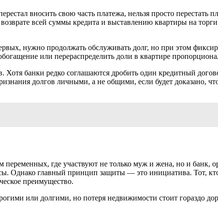
ерестал вносить свою часть платежа, нельзя просто перестать п
 возврате всей суммы кредита и выставлению квартиры на торги
рвых, нужно продолжать обслуживать долг, но при этом фиксиро
 обогащение или перераспределить доли в квартире пропорциона
в. Хотя банки редко соглашаются дробить один кредитный догов
изнания долгов личными, а не общими, если будет доказано, чт
м переменных, где участвуют не только муж и жена, но и банк,
нсы. Однако главный принцип защиты — это инициатива. Тот, кто
ическое преимущество.
орогими или долгими, но потеря недвижимости стоит гораздо до