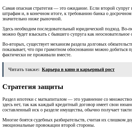
Самая опасная стратегия — это ожидание. Если второй супруг п
штрафам и, в конечном итоге, к требованию банка о досрочном
значительно ниже рыночной.
Здесь необходим последовательный юридический подход. Во-пе
можно будет взыскать с бывшего супруга как неосновательное
Во-вторых, существует механизм раздела долговых обязательст
показывает, что при грамотном обосновании можно добиться пр
фактически не проживали вместе.
Читать также:
Карьера в кино и карьерный рост
Стратегия защиты
Раздел ипотеки с маткапиталом — это уравнение со множество
здесь нет, так как каждый кредитный договор имеет свои нюа
составленный иск о разделе имущества, обычно получает такт
Многие боятся судебных разбирательств, считая их слишком д
эмоциональные провокации второй стороны.