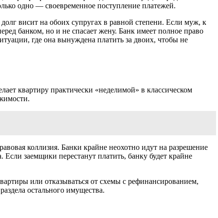
олько одно — своевременное поступление платежей.
долг висит на обоих супругах в равной степени. Если муж, к
перед банком, но и не спасает жену. Банк имеет полное право
ситуации, где она вынуждена платить за двоих, чтобы не
делает квартиру практически «неделимой» в классическом
ижимости.
правовая коллизия. Банки крайне неохотно идут на разрешение
. Если заемщики перестанут платить, банку будет крайне
квартиры или отказываться от схемы с рефинансированием,
 раздела остального имущества.