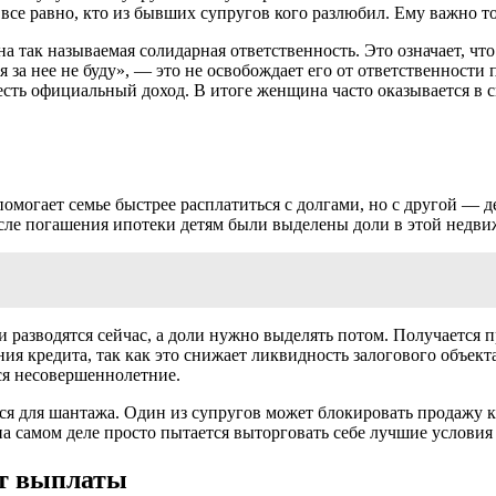
все равно, кто из бывших супругов кого разлюбил. Ему важно т
так называемая солидарная ответственность. Это означает, что 
 я за нее не буду», — это не освобождает его от ответственности 
о есть официальный доход. В итоге женщина часто оказывается в 
помогает семье быстрее расплатиться с долгами, но с другой — 
после погашения ипотеки детям были выделены доли в этой недв
и разводятся сейчас, а доли нужно выделять потом. Получается 
я кредита, так как это снижает ликвидность залогового объекта
ся несовершеннолетние.
ся для шантажа. Один из супругов может блокировать продажу 
 на самом деле просто пытается выторговать себе лучшие условия
ет выплаты