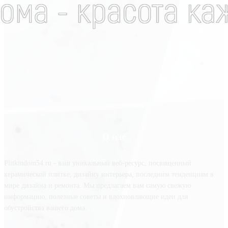
О нас
Plitkindom54.ru - ваш уникальный веб-ресурс, посвященный
керамической плитке, дизайну интерьера, последним тенденциям в
мире дизайна и ремонта. Мы предлагаем вам самую свежую
информацию, полезные советы и вдохновляющие идеи для
обустройства вашего дома.