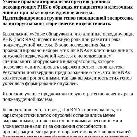
Учёные проанализировали экспрессию длинных
некодирующих РНК в образцах от пациентов и клеточных
линиях при раке поджелудочной железы.
Идентифицирована группа
генов повышенной экспрессии,
на которую можно теоретически воздействовать.
Бразильские учёные обнаружили, что длинные некодирующие
РНК (IncRNAs) играют важную роль при развитии рака
поджелудочной железы. В ходе исследования было
проанализировано наборы этих IncRNAs в клеточных линиях
опухолей поджелудочной железы с использованием
специального оборудования в лабораториях, которое
позволяет манипулировать выраженностью генов клеток.
Результаты подтвердили предположение о том, что IncRNAs
являются антропогенными, так как выраженность этих генов
укрепляла формирование опухолей.
Японские ученые предложили новую стратегию лечения рака
поджелудочной железы
Было установлено, что когда IncRNAs приглушались, то
характеристики клеток опухолей остановились менее
выраженными, что делало их не такими агрессивными и
злокачественными из-за снижения способности к
пролиферации, миграции и поражению окружающих тканей.