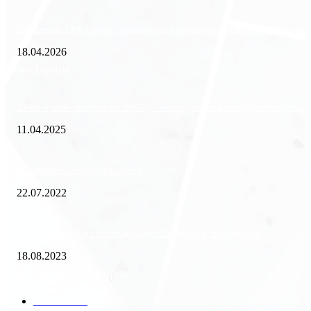
Внедрение ERP-систем: как автоматизация управления влияет на биз
18.04.2026
Популярное
Зачем нужен пропуск на МКАД — инструкция к свободе передвиже
11.04.2025
Как избавиться от тараканов?
22.07.2022
«Работа вахтой на золотодобыче: Вакансии и требования»
18.08.2023
Популярные категории
Разное
2438