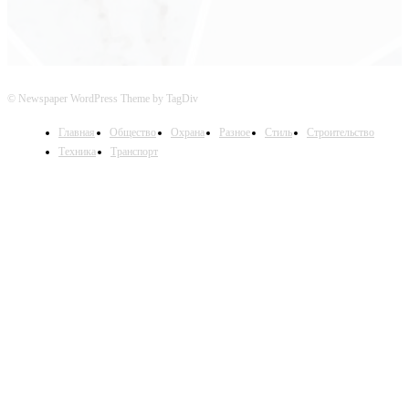
© Newspaper WordPress Theme by TagDiv
Главная
Общество
Охрана
Разное
Стиль
Строительство
Техника
Транспорт