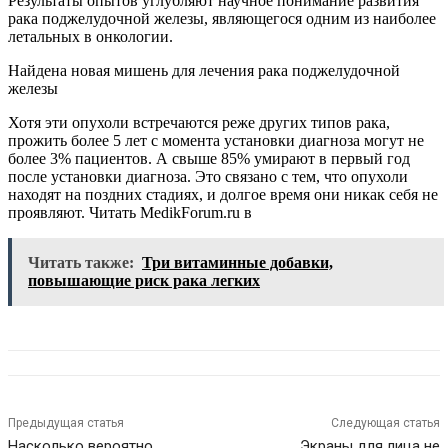
Результаты опытов углубляют научное понимание развития
рака поджелудочной железы, являющегося одним из наиболее
летальных в онкологии.
Найдена новая мишень для лечения рака поджелудочной
железы
Хотя эти опухоли встречаются реже других типов рака,
прожить более 5 лет с момента установки диагноза могут не
более 3% пациентов. А свыше 85% умирают в первый год
после установки диагноза. Это связано с тем, что опухоли
находят на поздних стадиях, и долгое время они никак себя не
проявляют.
Читать MedikForum.ru в
Читать также:
Три витаминные добавки,
повышающие риск рака легких
Предыдущая статья
Следующая статья
Насколько вероятно
Экраны для лица не