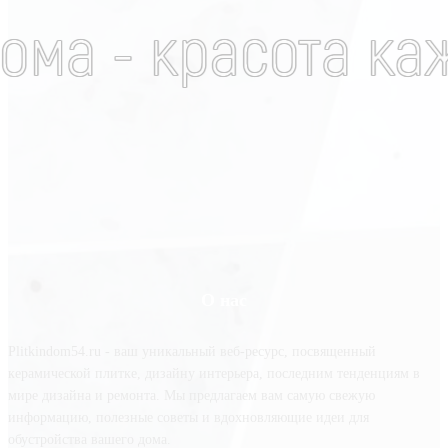
О нас
Plitkindom54.ru - ваш уникальный веб-ресурс, посвященный
керамической плитке, дизайну интерьера, последним тенденциям в
мире дизайна и ремонта. Мы предлагаем вам самую свежую
информацию, полезные советы и вдохновляющие идеи для
обустройства вашего дома.