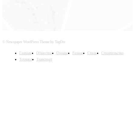
© Newspaper WordPress Theme by TagDiv
Главная
Общество
Охрана
Разное
Стиль
Строительство
Техника
Транспорт