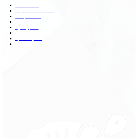
Разное
2438
Строительство
172
Общество
68
Экономика
41
Культура
31
Здоровье
29
Транспорт
29
Техника
18