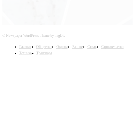
© Newspaper WordPress Theme by TagDiv
Главная
Общество
Охрана
Разное
Стиль
Строительство
Техника
Транспорт