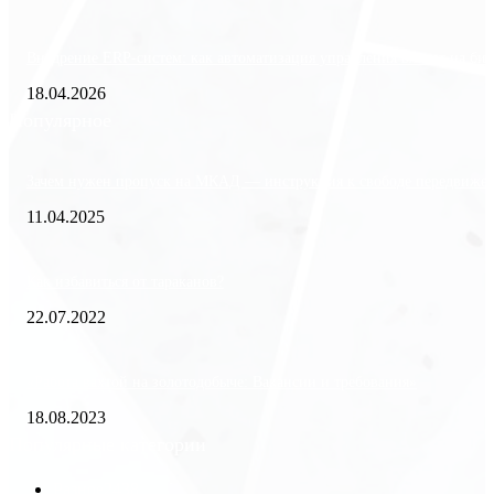
Внедрение ERP-систем: как автоматизация управления влияет на биз
18.04.2026
Популярное
Зачем нужен пропуск на МКАД — инструкция к свободе передвиже
11.04.2025
Как избавиться от тараканов?
22.07.2022
«Работа вахтой на золотодобыче: Вакансии и требования»
18.08.2023
Популярные категории
Разное
2438