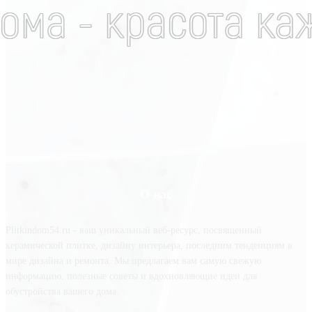
О нас
Plitkindom54.ru - ваш уникальный веб-ресурс, посвященный
керамической плитке, дизайну интерьера, последним тенденциям в
мире дизайна и ремонта. Мы предлагаем вам самую свежую
информацию, полезные советы и вдохновляющие идеи для
обустройства вашего дома.