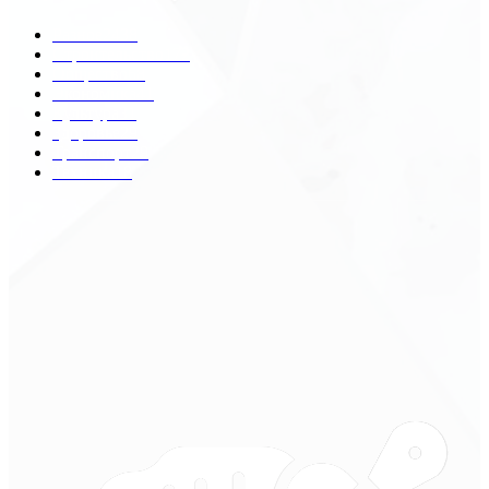
Разное
2438
Строительство
172
Общество
68
Экономика
41
Культура
31
Здоровье
29
Транспорт
29
Техника
18