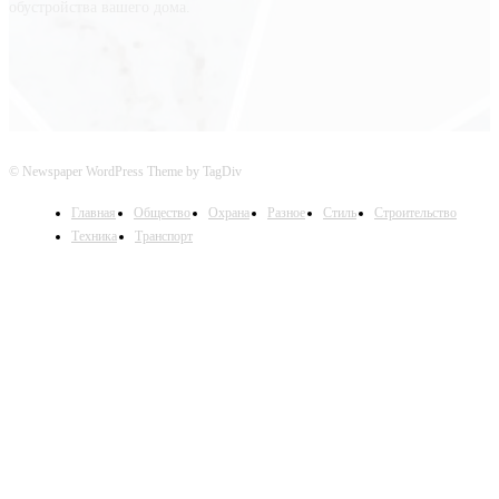
обустройства вашего дома.
© Newspaper WordPress Theme by TagDiv
Главная
Общество
Охрана
Разное
Стиль
Строительство
Техника
Транспорт