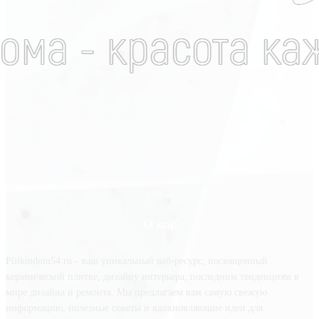
О нас
Plitkindom54.ru - ваш уникальный веб-ресурс, посвященный
керамической плитке, дизайну интерьера, последним тенденциям в
мире дизайна и ремонта. Мы предлагаем вам самую свежую
информацию, полезные советы и вдохновляющие идеи для