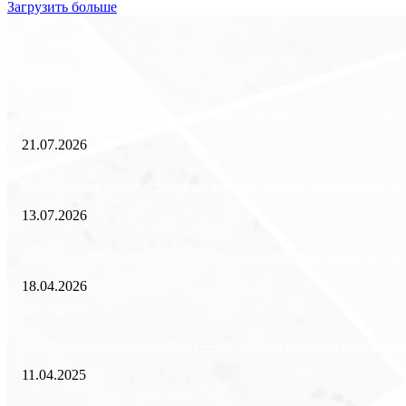
Загрузить больше
Экономика
Freedom Finance: история, направления деятельности и развитие ме
21.07.2026
Минимизация рисков и экономия ресурсов: выгода долгосрочной аре
13.07.2026
Внедрение ERP-систем: как автоматизация управления влияет на биз
18.04.2026
Популярное
Зачем нужен пропуск на МКАД — инструкция к свободе передвиже
11.04.2025