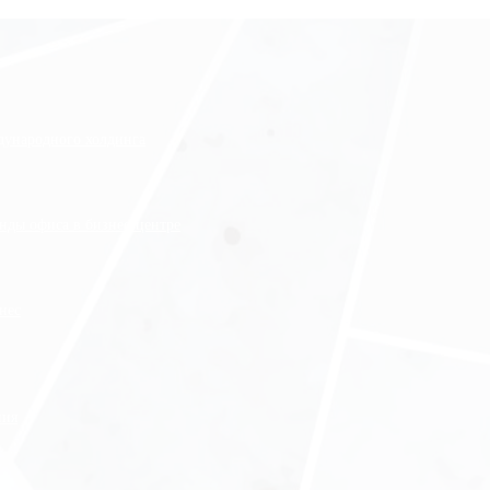
ждународного холдинга
нды офиса в бизнес-центре
нес
ния