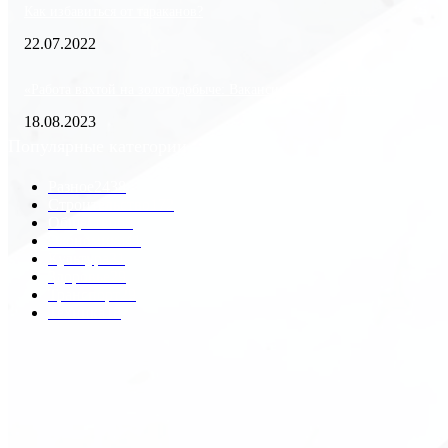
Как избавиться от тараканов?
22.07.2022
«Работа вахтой на золотодобыче: Вакансии и требования»
18.08.2023
Популярные категории
Разное
2438
Строительство
172
Общество
68
Экономика
41
Культура
31
Здоровье
29
Транспорт
29
Техника
18