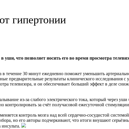
от гипертонии
 уши, что позволяет носить его во время просмотра телевиз
са в течение 30 минут ежедневно поможет уменьшить артериальн
нные предварительные результаты клинического исследования с
отра телевизора, и он обеспечивает больший эффект в деле сниж
ывание из-за слабого электрического тока, который через уши б
но контролировать за счёт получасовой ежесуточной стимуляции 
меняется контроль мозга над всей сердечно-сосудистой системо
бора, но его авторы подчеркивают, что итоги внушают серьёзн
 инсульта.