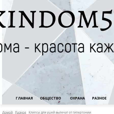
ГЛАВНАЯ
ОБЩЕСТВО
ОХРАНА
РАЗНОЕ
Домой
Разное
Клипсы для ушей вылечат от гипертонии