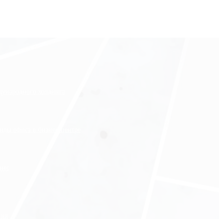
ждународного холдинга
нды офиса в бизнес-центре
нес
ния