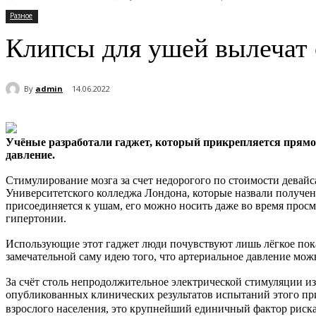
Разное
Клипсы для ушей вылечат 
By
admin
14.06.2022
Учёные разработали гаджет, который прикрепляется прямо в
давление.
Стимулирование мозга за счет недорогого по стоимости девай
Университетского колледжа Лондона, которые назвали получе
присоединяется к ушам, его можно носить даже во время просм
гипертонии.
Использующие этот гаджет люди почувствуют лишь лёгкое покал
замечательной саму идею того, что артериальное давление мож
За счёт столь непродолжительное электрической стимуляции из
опубликованных клинических результатов испытаний этого при
взрослого населения, это крупнейший единичный фактор риска