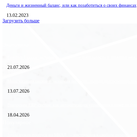
Деньги и жизненный баланс, или как позаботиться о своих финансах
13.02.2023
Загрузить больше
Экономика
Freedom Finance: история, направления деятельности и развитие ме
21.07.2026
Минимизация рисков и экономия ресурсов: выгода долгосрочной аре
13.07.2026
Внедрение ERP-систем: как автоматизация управления влияет на биз
18.04.2026
Популярное
Зачем нужен пропуск на МКАД — инструкция к свободе передвиже