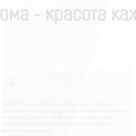
О нас
Plitkindom54.ru - ваш уникальный веб-ресурс, посвященный
керамической плитке, дизайну интерьера, последним тенденциям в
мире дизайна и ремонта. Мы предлагаем вам самую свежую
информацию, полезные советы и вдохновляющие идеи для
обустройства вашего дома.