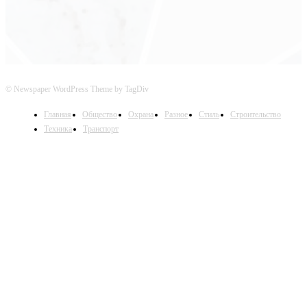
© Newspaper WordPress Theme by TagDiv
Главная
Общество
Охрана
Разное
Стиль
Строительство
Техника
Транспорт