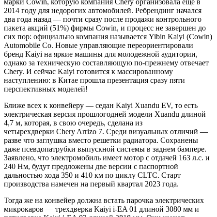
марки Cowin, которую компания Chery организовала еще в
2014 году для недорогих автомобилей. Ребрендинг начался
два года назад — почти сразу после продажи контрольного
пакета акций (51%) фирмы Cowin, и процесс не завершен до
сих пор: официально компания называется Yibin Kaiyi (Cowin)
Automobile Co. Новые управляющие переориентировали
бренд Kaiyi на яркие машины для молодежной аудитории,
однако за техническую составляющую по-прежнему отвечает
Chery. И сейчас Kaiyi готовится к массированному
наступлению: в Китае прошла презентация сразу пяти
перспективных моделей!
Ближе всех к конвейеру — седан Kaiyi Xuandu EV, то есть
электрическая версия прошлогодней модели Xuandu длиной
4,7 м, которая, в свою очередь, сделана из
четырехдверки Chery Arrizo 7. Среди визуальных отличий —
разве что заглушка вместо решетки радиатора. Сохранены
даже псевдопатрубки выпускной системы в заднем бампере.
Заявлено, что электромобиль имеет мотор с отдачей 163 л.с. и
240 Нм, будут предложены две версии с паспортной
дальностью хода 350 и 410 км по циклу CLTC. Старт
производства намечен на первый квартал 2023 года.
Тогда же на конвейер должна встать парочка электрических
микрокаров — трехдверка Kaiyi i-EA 01 длиной 3080 мм и