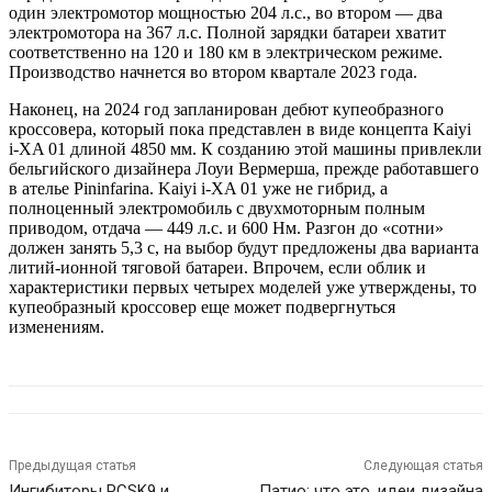
один электромотор мощностью 204 л.с., во втором — два
электромотора на 367 л.с. Полной зарядки батареи хватит
соответственно на 120 и 180 км в электрическом режиме.
Производство начнется во втором квартале 2023 года.
Наконец, на 2024 год запланирован дебют купеобразного
кроссовера, который пока представлен в виде концепта Kaiyi
i-XA 01 длиной 4850 мм. К созданию этой машины привлекли
бельгийского дизайнера Лоуи Вермерша, прежде работавшего
в ателье Pininfarina. Kaiyi i-XA 01 уже не гибрид, а
полноценный электромобиль с двухмоторным полным
приводом, отдача — 449 л.с. и 600 Нм. Разгон до «сотни»
должен занять 5,3 с, на выбор будут предложены два варианта
литий-ионной тяговой батареи. Впрочем, если облик и
характеристики первых четырех моделей уже утверждены, то
купеобразный кроссовер еще может подвергнуться
изменениям.
Предыдущая статья
Следующая статья
Ингибиторы PCSK9 и
Патио: что это, идеи дизайна