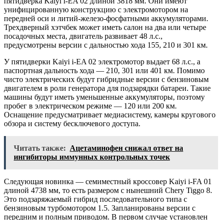
пятидверка Kaiyi i-EA 02 длиной 3818 мм. Они имеют
унифицированную конструкцию с электромотором на
передней оси и литий-железо-фосфатными аккумуляторами.
Трехдверный хэтчбек может иметь салон на два или четыре
посадочных места, двигатель развивает 48 л.с.,
предусмотрены версии с дальностью хода 155, 210 и 301 км.
У пятидверки Kaiyi i-EA 02 электромотор выдает 68 л.с., а
паспортная дальность хода — 210, 301 или 401 км. Помимо
чисто электрических будут гибридные версии с бензиновым
двигателем в роли генератора для подзарядки батареи. Такие
машины будут иметь уменьшенные аккумуляторы, поэтому
пробег в электрическом режиме — 120 или 200 км.
Оснащение предусматривает медиасистему, камеры кругового
обзора и систему бесключевого доступа.
Читать также:
Ацетаминофен снижал ответ на
ингибиторы иммунных контрольных точек
Следующая новинка — семиместный кроссовер Kaiyi i-FA 01
длиной 4738 мм, то есть размером с нынешний Chery Tiggo 8.
Это подзаряжаемый гибрид последовательного типа с
бензиновым турбомотором 1.5. Запланированы версии с
передним и полным приводом. В первом случае установлен