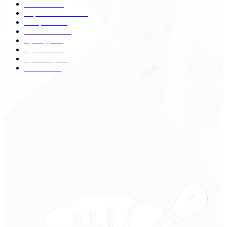
Разное
2438
Строительство
172
Общество
68
Экономика
41
Культура
31
Здоровье
29
Транспорт
29
Техника
18