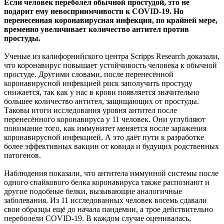
Если человек переболел обычной простудой, это не
подарит ему невосприимчивости к COVID-19. Но
перенесенная коронавирусная инфекция, по крайней мере,
временно
увеличивает количество антител против
простуды.
Ученые из калифорнийского центра Scripps Research доказали,
что коронавирус повышает устойчивость человека к обычной
простуде. Другими словами, после перенесённой
коронавирусной инфекцией риск заполучить простуду
снижается, так как у нас в крови появляется значительно
большее количество антител, защищающих от простуды.
Таковы итоги исследования уровня антител после
перенесённого коронавируса у 11 человек. Они углубляют
понимание того, как иммунитет меняется после заражения
коронавирусной инфекцией. А это даёт пути к разработке
более эффективных вакцин от ковида и будущих родственных
патогенов.
Наблюдения показали, что антитела иммунной системы после
одного спайкового белка коронавируса также распознают и
другие подобные белки, вызывающие аналогичные
заболевания. Из 11 исследованных человек восемь сдавали
свои образцы ещё до начала пандемии, а трое действительно
переболели COVID-19. В каждом случае оценивалась,