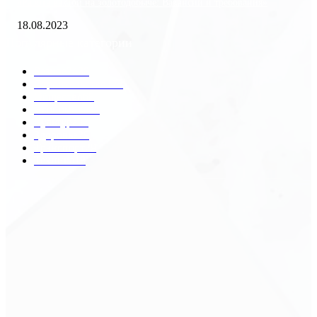
«Работа вахтой на золотодобыче: Вакансии и требования»
18.08.2023
Популярные категории
Разное
2438
Строительство
172
Общество
68
Экономика
41
Культура
31
Здоровье
29
Транспорт
29
Техника
18