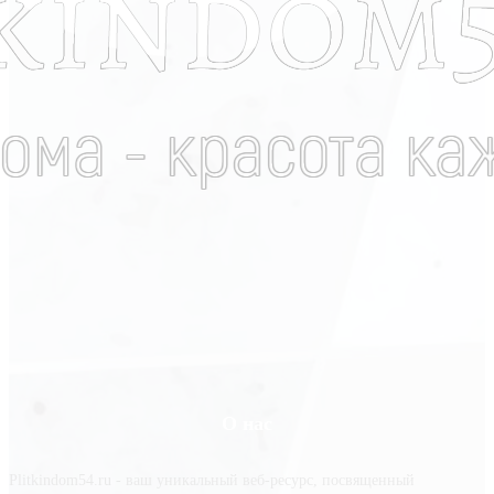
О нас
Plitkindom54.ru - ваш уникальный веб-ресурс, посвященный