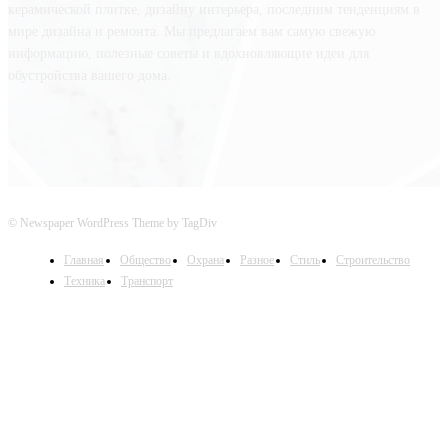
керамической плитке, дизайну интерьера, последним тенденциям в
мире дизайна и ремонта. Мы предлагаем вам самую свежую
информацию, полезные советы и вдохновляющие идеи для
обустройства вашего дома.
© Newspaper WordPress Theme by TagDiv
Главная
Общество
Охрана
Разное
Стиль
Строительство
Техника
Транспорт