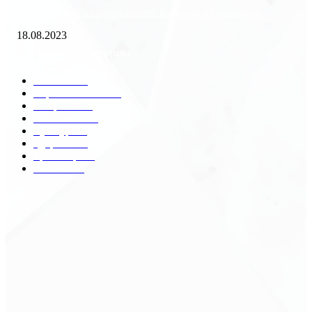
«Работа вахтой на золотодобыче: Вакансии и требования»
18.08.2023
Популярные категории
Разное
2438
Строительство
172
Общество
68
Экономика
41
Культура
31
Здоровье
29
Транспорт
29
Техника
18