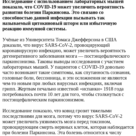
Исследование с использованием лабораторных мышей
показало, что COVID-19 может увеличить вероятность
развития болезни Паркинсона. Это связано со
способностью данной
инфекции вызывать так
называемый цитокиновый шторм или избыточную
реакцию иммунной системы.
Учёные из Университета Томаса Джефферсона в США
доказали, что вирус SARS-CoV-2, провоцирующий
коронавирусную инфекцию, может увеличить вероятность
дегенеративного заболевания мозга — постэнцефалического
паркинсонизма. Таковы выводы исследования с участием
лабораторных мышей. У пациентов с COVID-19 довольно
часто возникают такие симптомы, как спутанность сознания,
головные боли, бессонница, и эти осложнения не являются
чем-то новым при любых вирусных инфекциях, включая
грипп. Жертвам печально известной «испанки» 1918 года
потребовалось почти 10 лет для того, чтобы столкнуться с
постэнцефалическим паркинсонизмом.
Исследование показало, что ковид грозит тяжелыми
последствиями для мозга, потому что вирус SARS-CoV-2
может увеличить уязвимость мозга перед токсином,
провоцирующим смерть нервных клеток, которая наблюдается
при болезни Паркинсона. Эта болезнь относится к числу