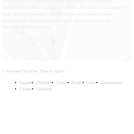
Plitkindom54.ru - ваш уникальный веб-ресурс, посвященный
керамической плитке, дизайну интерьера, последним тенденциям в
мире дизайна и ремонта. Мы предлагаем вам самую свежую
информацию, полезные советы и вдохновляющие идеи для
обустройства вашего дома.
© Newspaper WordPress Theme by TagDiv
Главная
Общество
Охрана
Разное
Стиль
Строительство
Техника
Транспорт