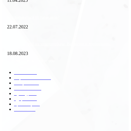
11.04.2025
Как избавиться от тараканов?
22.07.2022
«Работа вахтой на золотодобыче: Вакансии и требования»
18.08.2023
Популярные категории
Разное
2438
Строительство
172
Общество
68
Экономика
41
Культура
31
Здоровье
29
Транспорт
29
Техника
18