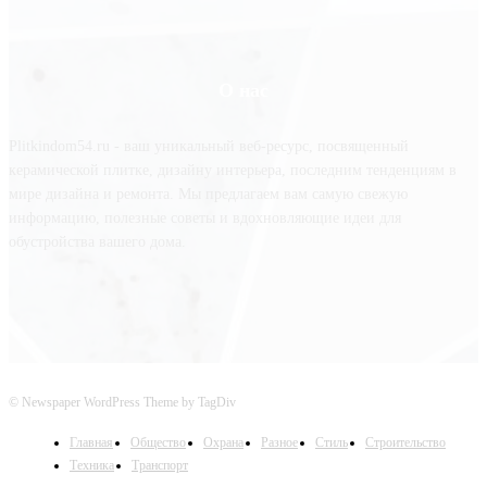
О нас
Plitkindom54.ru - ваш уникальный веб-ресурс, посвященный
керамической плитке, дизайну интерьера, последним тенденциям в
мире дизайна и ремонта. Мы предлагаем вам самую свежую
информацию, полезные советы и вдохновляющие идеи для
обустройства вашего дома.
© Newspaper WordPress Theme by TagDiv
Главная
Общество
Охрана
Разное
Стиль
Строительство
Техника
Транспорт