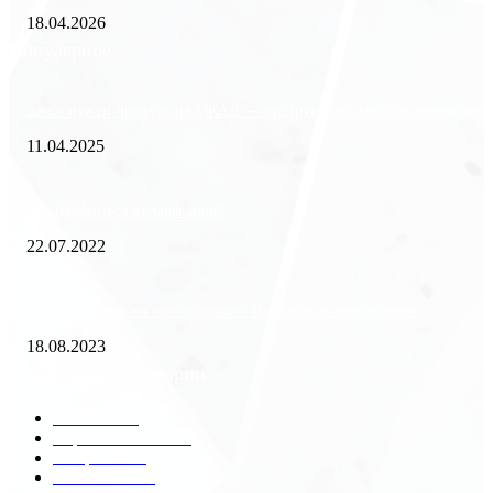
18.04.2026
Популярное
Зачем нужен пропуск на МКАД — инструкция к свободе передвиже
11.04.2025
Как избавиться от тараканов?
22.07.2022
«Работа вахтой на золотодобыче: Вакансии и требования»
18.08.2023
Популярные категории
Разное
2438
Строительство
172
Общество
68
Экономика
41