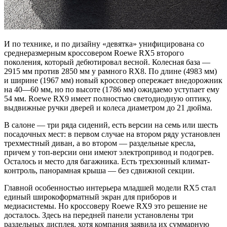
И по технике, и по дизайну «девятка» унифицирована со
среднеразмерным кроссовером Roewe RX5 второго
поколения, который дебютировал весной. Колесная база —
2915 мм против 2850 мм у рамного RX8. По длине (4983 мм)
и ширине (1967 мм) новый кроссовер опережает внедорожник
на 40—60 мм, но по высоте (1786 мм) ожидаемо уступает ему
54 мм. Roewe RX9 имеет полностью светодиодную оптику,
выдвижные ручки дверей и колеса диаметром до 21 дюйма.
В салоне — три ряда сидений, есть версии на семь или шесть
посадочных мест: в первом случае на втором ряду установлен
трехместный диван, а во втором — раздельные кресла,
причем у топ-версии они имеют электропривод и подогрев.
Осталось и место для багажника. Есть трехзонный климат-
контроль, панорамная крыша — без сдвижной секции.
Главной особенностью интерьера младшей модели RX5 стал
единый широкоформатный экран для приборов и
медиасистемы. Но кроссоверу Roewe RX9 это решение не
досталось. Здесь на передней панели установлены три
раздельных дисплея, хотя компания заявила их суммарную