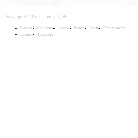
© Newspaper WordPress Theme by TagDiv
Главная
Общество
Охрана
Разное
Стиль
Строительство
Техника
Транспорт