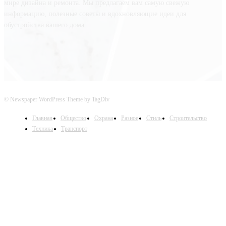
мире дизайна и ремонта. Мы предлагаем вам самую свежую
информацию, полезные советы и вдохновляющие идеи для
обустройства вашего дома.
© Newspaper WordPress Theme by TagDiv
Главная
Общество
Охрана
Разное
Стиль
Строительство
Техника
Транспорт