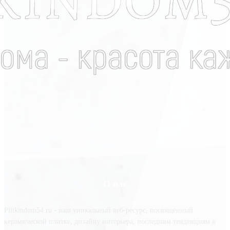
О нас
Plitkindom54.ru - ваш уникальный веб-ресурс, посвященный
керамической плитке, дизайну интерьера, последним тенденциям в