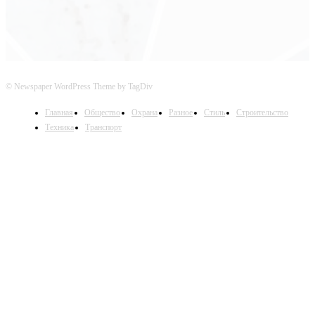
© Newspaper WordPress Theme by TagDiv
Главная
Общество
Охрана
Разное
Стиль
Строительство
Техника
Транспорт