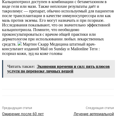
Кальципотриол доступен в комбинации с бетаметазоном в
виде геля или мази. Также неплохие результаты даёт и
такролимус — препарат, обычно используемый для пациентов
после трансплантации в качестве иммуносупрессора или как
мазь против экземы. Его могут назначать и при псориазе.
Исследования показывают, что он значительно эффективней
кальципотриола. Помните, что необходимо
проконсультироваться с врачом общей практики или
дерматологом при использовании любых лекарственных
средств.
Мартин Скарр Медицина штатный врач-
консультант изданий Mail on Sunday и Mailonline
Теги :
псориаз кожи, зуд на коже головы
Читать также:
Экономия времени и сил: пять плюсов
услуги по перевозке личных вещей
Предыдущая статья
Следующая статья
Ожирение после 60 лет
Лечение артериальной