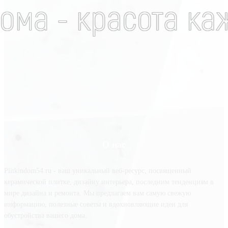
О нас
Plitkindom54.ru - ваш уникальный веб-ресурс, посвященный
керамической плитке, дизайну интерьера, последним тенденциям в
мире дизайна и ремонта. Мы предлагаем вам самую свежую
информацию, полезные советы и вдохновляющие идеи для
обустройства вашего дома.