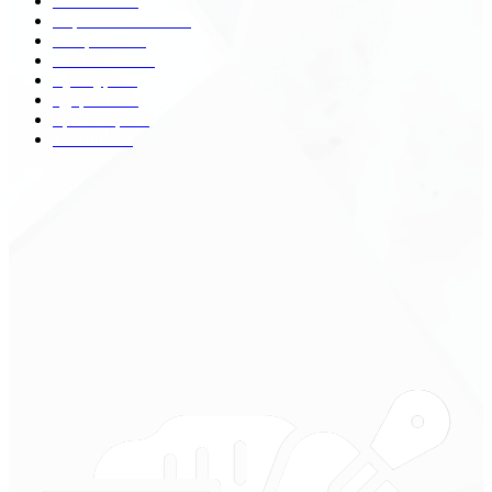
Разное
2438
Строительство
172
Общество
68
Экономика
41
Культура
31
Здоровье
29
Транспорт
29
Техника
18