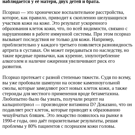
наблюдается у её
матери, двух детей и брата.
Псориаз — это хроническое воспалительное расстройства,
которое, как правило, приводит к скоплению шелушащихся
участков кожи на коже. Это результат ускоренного
образования клеток кожи, что, по всей видимости, связано с
нарушениями в работе иммунной системы. При этом псориаз
вызывает последствия не только для кожи. Например,
приблизительно у каждого третьего появляется разновидность
артрита в суставах. Он может передаваться по наследству, но
такие вредные привычки, как курение, злоупотребление
алкоголем и наличие ожирения увеличивают риск его
развития.
Псориаз протекает с разной степенью тяжести. Судя по всему,
вы уже пробовали шампуни на основе каменноугольной
смолы, которые замедляют рост новых клеток кожи, а также
стероиды для местного применения вроде бетаметазона.
Любопытно было бы узнать, получали рецепт на
кальципотриол — производное витамина D? Доказано, что он
подавляет рост клеток, которые приводят к образованию
чешуйчатых бляшек. Это лекарство появилось на рынке в
1990-е годы, оно даёт поразительные результаты, решая
проблемы у 80% пациентов с псориазом кожи головы.