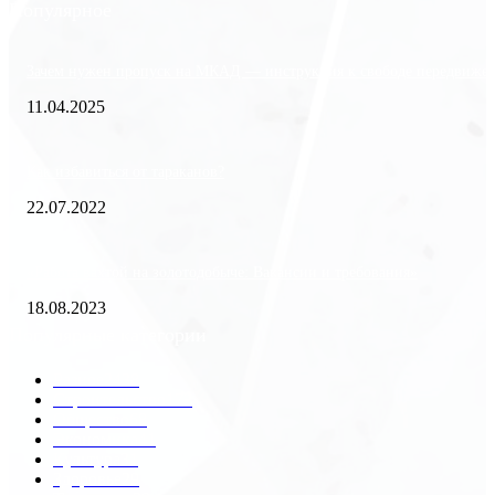
Популярное
Зачем нужен пропуск на МКАД — инструкция к свободе передвиже
11.04.2025
Как избавиться от тараканов?
22.07.2022
«Работа вахтой на золотодобыче: Вакансии и требования»
18.08.2023
Популярные категории
Разное
2438
Строительство
172
Общество
68
Экономика
41
Культура
31
Здоровье
29