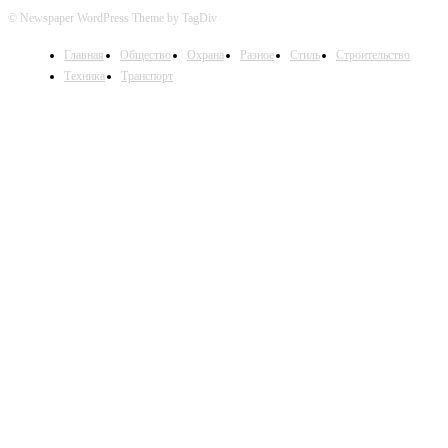
© Newspaper WordPress Theme by TagDiv
Главная
Общество
Охрана
Разное
Стиль
Строительство
Техника
Транспорт