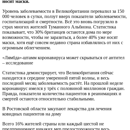
носит
маски.
Уровень заболеваемости в Великобритании перевалил за 150
000 человек в сутки, ползут вверх показатели заболеваемости,
госпитализаций и смертности. Всё это вновь погрузило в
страх многих жителей Туманного Альбиона. Статистика
показывает, что 30% британцев остаются дома по мере
возможности, чтобы не заразиться, а более 40% уже носят
маски, хотя ещё совсем недавно страна избавлялись от них с
огромным облегчением.
«Лямбда»-штамм коронавируса может скрываться от антител
– исследование
Статистика демонстрирует, что Великобритания сейчас
находится в середине умеренной пятой волны, и весь
последний месяц заболеваемость растёт. На прошлой неделе
коронавирус имелся у трёх с половиной миллионов граждан.
Правда, показатели количества пациентов в реанимациях и
смертей остаются относительно стабильными.
В Ростовской области закупают лекарства для лечения
ковидных пациентов на дому
Всего 16% жителей страны или каждый шестой не
предпринимают никаких мер предосторожности весь