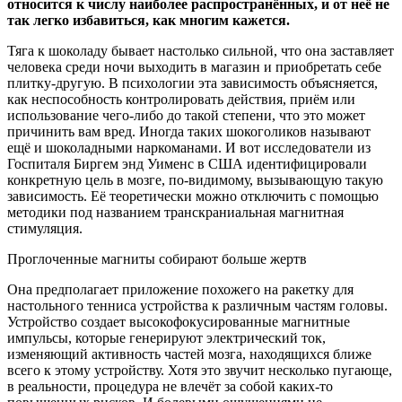
относится к числу наиболее распространённых, и от неё не
так легко избавиться, как многим кажется.
Тяга к шоколаду бывает настолько сильной, что она заставляет
человека среди ночи выходить в магазин и приобретать себе
плитку-другую. В психологии эта зависимость объясняется,
как неспособность контролировать действия, приём или
использование чего-либо до такой степени, что это может
причинить вам вред. Иногда таких шокоголиков называют
ещё и шоколадными наркоманами. И вот исследователи из
Госпиталя Биргем энд Уименс в США идентифицировали
конкретную цель в мозге, по-видимому, вызывающую такую
зависимость. Её теоретически можно отключить с помощью
методики под названием транскраниальная магнитная
стимуляция.
Проглоченные магниты собирают больше жертв
Она предполагает приложение похожего на ракетку для
настольного тенниса устройства к различным частям головы.
Устройство создает высокофокусированные магнитные
импульсы, которые генерируют электрический ток,
изменяющий активность частей мозга, находящихся ближе
всего к этому устройству. Хотя это звучит несколько пугающе,
в реальности, процедура не влечёт за собой каких-то