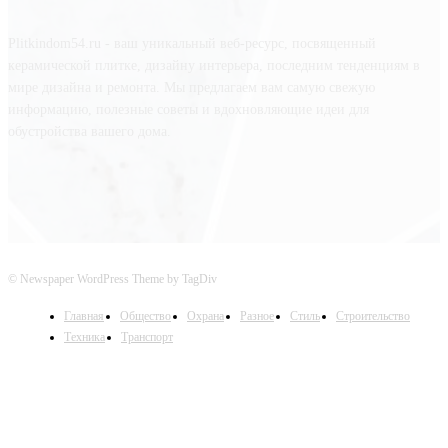
Plitkindom54.ru - ваш уникальный веб-ресурс, посвященный
керамической плитке, дизайну интерьера, последним тенденциям в
мире дизайна и ремонта. Мы предлагаем вам самую свежую
информацию, полезные советы и вдохновляющие идеи для
обустройства вашего дома.
© Newspaper WordPress Theme by TagDiv
Главная
Общество
Охрана
Разное
Стиль
Строительство
Техника
Транспорт