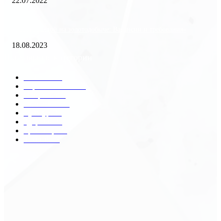
22.07.2022
«Работа вахтой на золотодобыче: Вакансии и требования»
18.08.2023
Популярные категории
Разное
2438
Строительство
172
Общество
68
Экономика
41
Культура
31
Здоровье
29
Транспорт
29
Техника
18