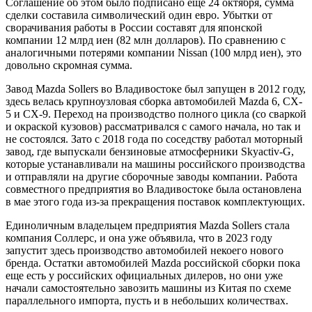
Соглашение об этом было подписано еще 24 октября, сумма
сделки составила символический один евро. Убытки от
сворачивания работы в России составят для японской
компании 12 млрд иен (82 млн долларов). По сравнению с
аналогичными потерями компании Nissan (100 млрд иен), это
довольно скромная сумма.
Завод Mazda Sollers во Владивостоке был запущен в 2012 году,
здесь велась крупноузловая сборка автомобилей Mazda 6, CX-
5 и CX-9. Переход на производство полного цикла (со сваркой
и окраской кузовов) рассматривался с самого начала, но так и
не состоялся. Зато с 2018 года по соседству работал моторный
завод, где выпускали бензиновые атмосферники Skyactiv-G,
которые устанавливали на машины российского производства
и отправляли на другие сборочные заводы компании. Работа
совместного предприятия во Владивостоке была остановлена
в мае этого года из-за прекращения поставок комплектующих.
Единоличным владельцем предприятия Mazda Sollers стала
компания Соллерс, и она уже объявила, что в 2023 году
запустит здесь производство автомобилей некоего нового
бренда. Остатки автомобилей Mazda российской сборки пока
еще есть у российских официальных дилеров, но они уже
начали самостоятельно завозить машины из Китая по схеме
параллельного импорта, пусть и в небольших количествах.