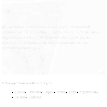
О нас
Plitkindom54.ru - ваш уникальный веб-ресурс, посвященный
керамической плитке, дизайну интерьера, последним тенденциям в
мире дизайна и ремонта. Мы предлагаем вам самую свежую
информацию, полезные советы и вдохновляющие идеи для
обустройства вашего дома.
© Newspaper WordPress Theme by TagDiv
Главная
Общество
Охрана
Разное
Стиль
Строительство
Техника
Транспорт