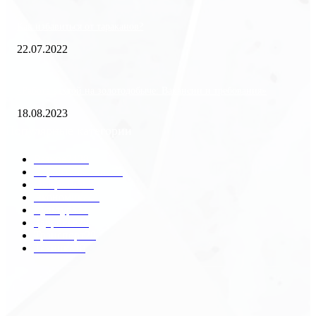
Как избавиться от тараканов?
22.07.2022
«Работа вахтой на золотодобыче: Вакансии и требования»
18.08.2023
Популярные категории
Разное
2438
Строительство
172
Общество
68
Экономика
41
Культура
31
Здоровье
29
Транспорт
29
Техника
18